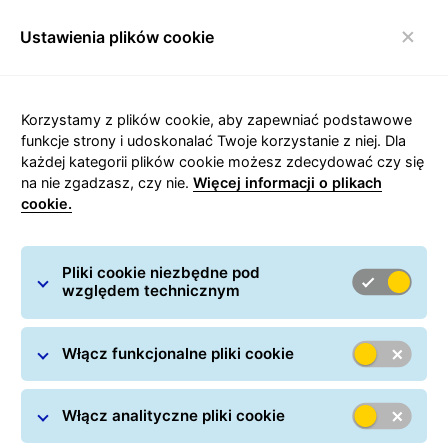
Ustawienia plików cookie
Włącz nawigację
Strona główna
/
Wysyłanie paczek
/
Przesyłki krajowe
/
Korzystamy z plików cookie, aby zapewniać podstawowe
Kurier Czeladź
funkcje strony i udoskonalać Twoje korzystanie z niej. Dla
każdej kategorii plików cookie możesz zdecydować czy się
na nie zgadzasz, czy nie.
Więcej informacji o plikach
cookie.
Carousel with slides shown at a time. Use the Previous and
Pliki cookie niezbędne pod
względem technicznym
Kurier Czeladź
Włącz funkcjonalne pliki cookie
Włącz analityczne pliki cookie