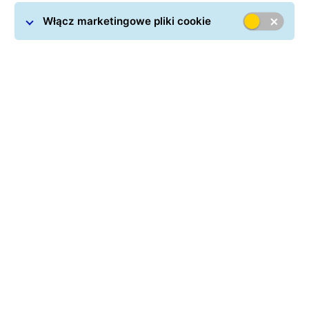
Włącz marketingowe pliki cookie
Czeladź to miasto zlokalizowane w województwie
śląskim. Posiada trochę nieco ponad 31 500
mieszkańców. Filia
GLS Poland, znajduje się przy ulicy
3-ci Szyb 3, 41-250 Czeladź
. Placówki dostępne w
mieście umożliwiają jego mieszkańcom komfortowe
nadawanie i odbieranie przesyłek. Sprawdź, jak
skorzystać z usług kurierskich GLS w Czeladzi.
Sprawdź nas na Google Maps! By znaleźć nasz oddział,
kliknij tutaj.