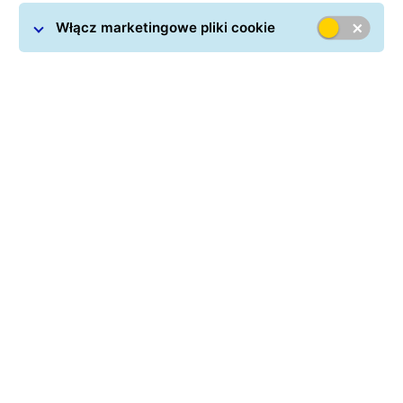
Włącz marketingowe pliki cookie
Rozwiązanie GLS dla firm
eksportujących do UK, które
chcą lepiej kontrolować
koszty importowe,
płatności odbiorcy i proces
doręczenia