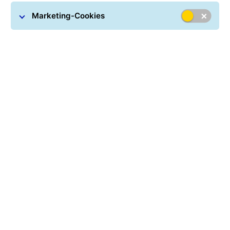
Marketing-Cookies
Wo ist mein Paket?
Verfolgen Sie Ihr Paket jederzeit online.
Einen Parcel Shop finden
Finden Sie das nächste Parcel Shop- oder GLS-
Depot.