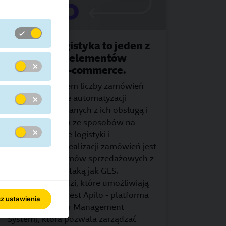
Sprawna logistyka to jeden z
kluczowych elementów
sukcesu w e-commerce.
Wraz ze wzrostem liczby zamówień
rośnie znaczenie automatyzacji
procesów związanych z ich obsługą i
wysyłką. Jednym ze sposobów na
uporządkowanie logistyki i
przyspieszenie realizacji zamówień jest
integracja systemów sprzedażowych z
firmą kurierską, taką jak GLS.
Jednym z narzędzi, które umożliwiają
taką integrację, jest Apilo - platforma
z ustawienia
typu OMS (Order Management
System), która pozwala zarządzać