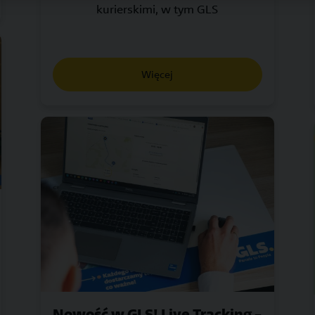
kurierskimi, w tym GLS
Więcej
Nowość w GLS! Live Tracking –