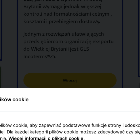
Brytanii wymaga jednak większej
kontroli nad formalnościami celnymi,
kosztami i przebiegiem dostawy.
Jednym z rozwiązań ułatwiających
przedsiębiorcom organizację eksportu
do Wielkiej Brytanii jest GLS
Incoterms®25.
Więcej
lików cookie
lików cookie, aby zapewniać podstawowe funkcje strony i udosk
niej. Dla każdej kategorii plików cookie możesz zdecydować czy się
nie.
Więcej informacji o plikach cookie.