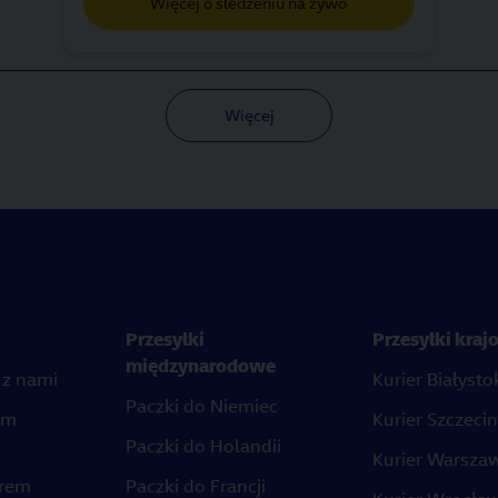
Więcej o śledzeniu na żywo
Więcej
Przesyłki
Przesyłki kra
międzynarodowe
 z nami
Kurier Białysto
Paczki do Niemiec
em
Kurier Szczecin
Paczki do Holandii
Kurier Warsza
erem
Paczki do Francji