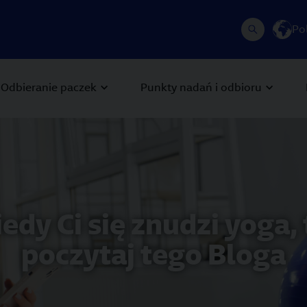
Po
Odbieranie paczek
Punkty nadań i odbioru
 Next buttons to navigate.
iedy Ci się znudzi yoga, 
poczytaj tego Bloga