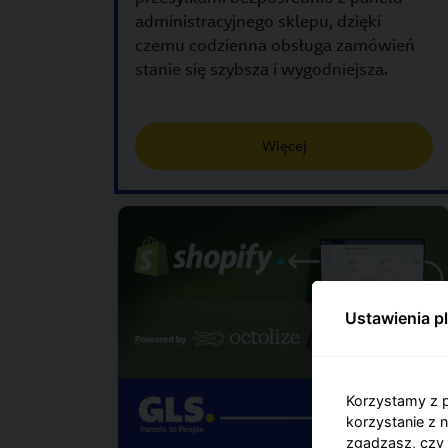
administracyjnego sklepu, dzięki
czemu codzienna obsługa zamówień
stanie się szybsza i wygodniejsza.
Więcej
Ustawienia p
Korzystamy z p
korzystanie z 
zgadzasz, czy 