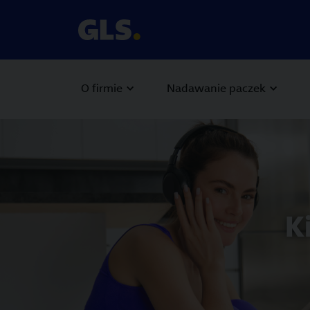
O firmie
Nadawanie paczek
Carousel with slides shown at a time. Use the Previous and
K