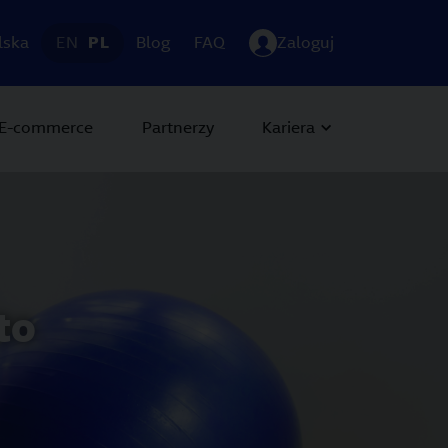
lska
EN
PL
Blog
FAQ
Zaloguj
E-commerce
Partnerzy
Kariera
to