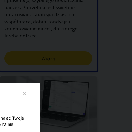
sprawnego, szybkiego dostarczania
paczek. Potrzebna jest świetnie
opracowana strategia działania,
współpraca, dobra kondycja i
zorientowanie na cel, do którego
trzeba dotrzeć.
Więcej
onalać Twoje
 na nie