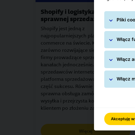
Shopify i logistyka - klucz do
sprawnej sprzedaży online
Pliki c
Shopify jest jedną z
najpopularniejszych platform e-
Włącz fu
commerce na świecie. Korzystają z niej
zarówno rozwijające się marki, jak i
firmy prowadzące sprzedaż w wielu
Włącz an
kanałach jednocześnie. Dla
sprzedawców internetowych sama
platforma sprzedażowa to jednak tylko
Włącz m
część sukcesu. Równie ważne są
sprawna obsługa zamówień, wygodna
wysyłka i przejrzysta komunikacja z
klientem po złożeniu zamówienia.
Akceptuję w
Więcej