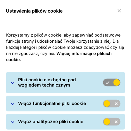
Ustawienia plików cookie
Włącz nawigację
Strona główna
/
Wysyłanie paczek
/
Przesyłki krajowe
/
Korzystamy z plików cookie, aby zapewniać podstawowe
Kurier Ogrodzieniec
funkcje strony i udoskonalać Twoje korzystanie z niej. Dla
każdej kategorii plików cookie możesz zdecydować czy się
na nie zgadzasz, czy nie.
Więcej informacji o plikach
cookie.
Carousel with slides shown at a time. Use the Previous and
Pliki cookie niezbędne pod
względem technicznym
Kurier Ogrodzieniec
Włącz funkcjonalne pliki cookie
Włącz analityczne pliki cookie