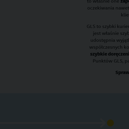
to właśnie one
zap
oczekiwania nawet 
kli
GLS to szybki kuri
jest właśnie sz
udostępnia wyjąt
współczesnych ko
szybkie doręczen
Punktów GLS, pac
Spraw