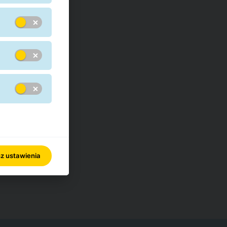
kim:
z ustawienia