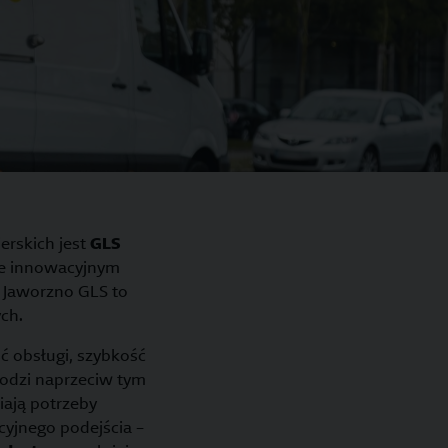
erskich jest
GLS
kże innowacyjnym
r Jaworzno GLS to
ch.
ść obsługi, szybkość
odzi naprzeciw tym
iają potrzeby
cyjnego podejścia –