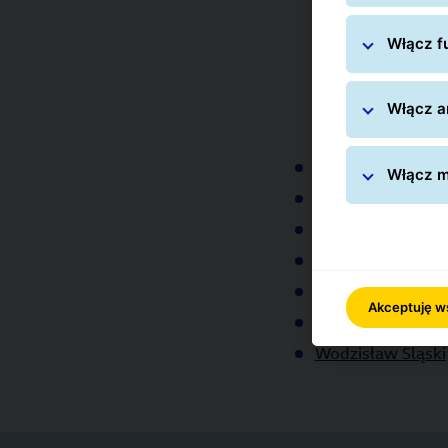
Włącz fu
Włącz an
Zob
Częstochowa
Włącz m
Bielsko-Biała
Czeladź
Tarnowskie Góry
Ogrodzieniec
Akceptuję w
Katowice
Wodzisław Śląski