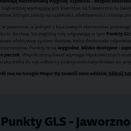
ewniają niezrównaną wygodę
,
szybkość
i
bezpieczeństwo
najbardziej wymagających klientów. GLS Jaworzno to świe
entów, którym zależy na szybkości, efektywności i elastyczno
er w Jaworznie, a jednym z kluczowych elementów przewagi 
ybkość dostaw. Szczególną rolę odgrywają w tym
Punkty GL
kowo efektywny system dostaw, który doskonale odpowia
nsumentów. Punkty te są
wygodne
,
blisko dostępne
i
zap
ie paczek
. Współczesny świat wymaga błyskawicznych reakcj
zka trafia do rąk odbiorcy praktycznie natychmiast po prz
dź nas na Google Maps! By znaleźć nasz oddział,
kliknij tu
Punkty GLS - Jaworzno