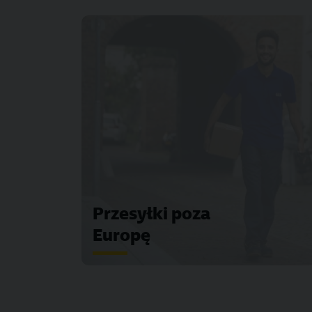
Przesyłki poza
Europę