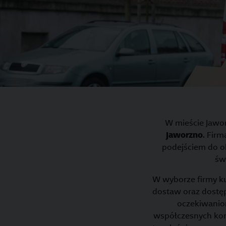
W mieście Jawor
Jaworzno
. Firm
podejściem do ob
św
W wyborze firmy kur
dostaw oraz dostę
oczekiwaniom
współczesnych k