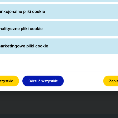
Mapa Punktów GLS
nkcjonalne pliki cookie
alityczne pliki cookie
acz inne nasze oddziały w województwie śląs
arketingowe pliki cookie
szystkie
Odrzuć wszystkie
Zapis