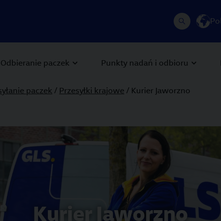
Po
Odbieranie paczek
Punkty nadań i odbioru
yłanie paczek
/
Przesyłki krajowe
/ Kurier Jaworzno
 Next buttons to navigate.
Kurier Jaworzno