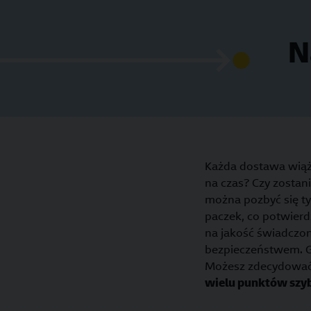
N
Każda dostawa wiąż
na czas? Czy zostan
można pozbyć się ty
paczek, co potwierd
na jakość świadczon
bezpieczeństwem. GL
Możesz zdecydować
wielu punktów szy