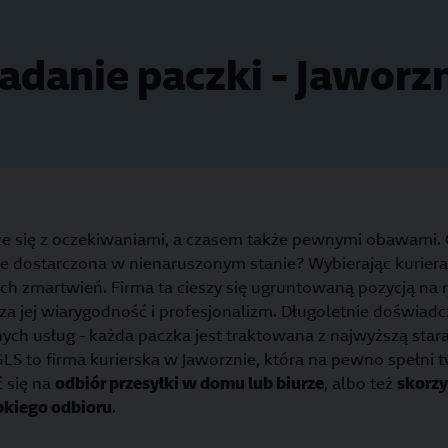
adanie paczki - Jaworz
e się z oczekiwaniami, a czasem także pewnymi obawami. 
ie dostarczona w nienaruszonym stanie? Wybierając kuriera
ch zmartwień. Firma ta cieszy się ugruntowaną pozycją n
za jej wiarygodność i profesjonalizm. Długoletnie doświadc
ych usług - każda paczka jest traktowana z najwyższą stara
S to firma kurierska w Jaworznie, która na pewno spełni 
 się na
odbiór przesyłki w domu lub biurze
, albo też
skorzy
bkiego odbioru
.