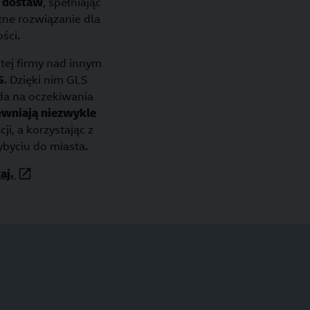
 dostaw
, spełniając
tne rozwiązanie dla
ści.
tej firmy nad innym
S
. Dzięki nim GLS
da na oczekiwania
ewniają niezwykle
i, a korzystając z
ybyciu do miasta.
taj.