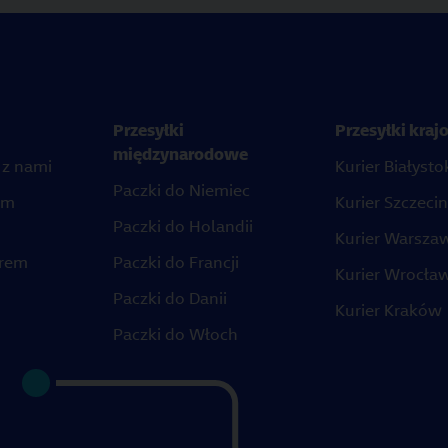
Przesyłki
Przesyłki kra
międzynarodowe
 z nami
Kurier Białysto
Paczki do Niemiec
em
Kurier Szczecin
Paczki do Holandii
Kurier Warsza
erem
Paczki do Francji
Kurier Wrocła
Paczki do Danii
Kurier Kraków
Paczki do Włoch