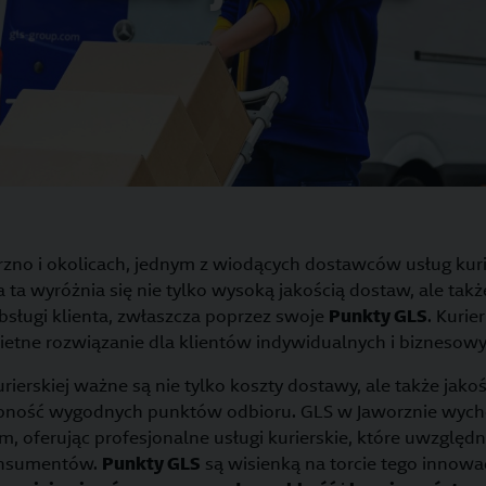
zno i okolicach, jednym z wiodących dostawców usług kuri
a ta wyróżnia się nie tylko wysoką jakością dostaw, ale ta
sługi klienta, zwłaszcza poprzez swoje
Punkty GLS
. Kurie
ietne rozwiązanie dla klientów indywidualnych i biznesowy
ierskiej ważne są nie tylko koszty dostawy, ale także jako
pność wygodnych punktów odbioru. GLS w Jaworznie wych
, oferując profesjonalne usługi kurierskie, które uwzględn
onsumentów.
Punkty GLS
są wisienką na torcie tego innowa