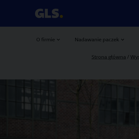
O firmie
Nadawanie paczek
Strona główna
/
Wys
Carousel with slides shown at a time. Use the Previous and