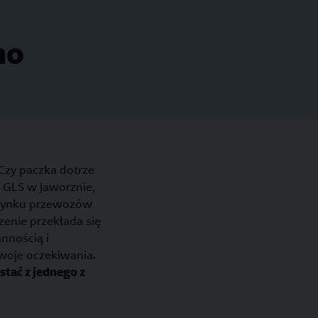
no
Czy paczka dotrze
 GLS w Jaworznie,
a rynku przewozów
zenie przekłada się
nnością i
twoje oczekiwania.
stać z jednego z