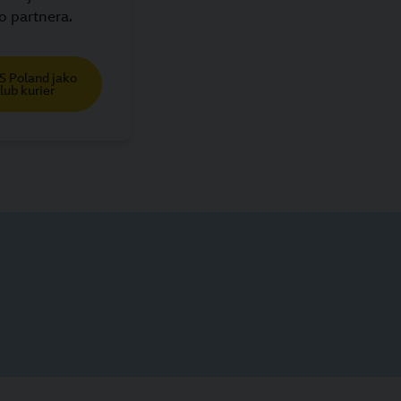
o partnera.
S Poland jako
lub kurier