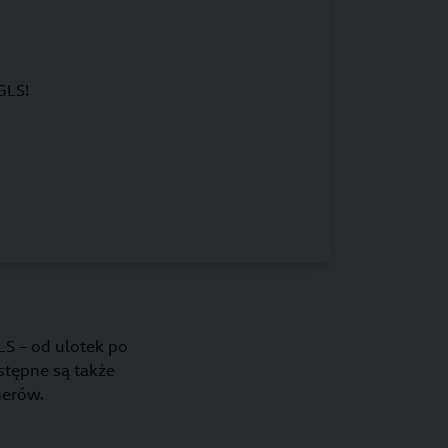
GLS!
S – od ulotek po
stępne są także
nerów.