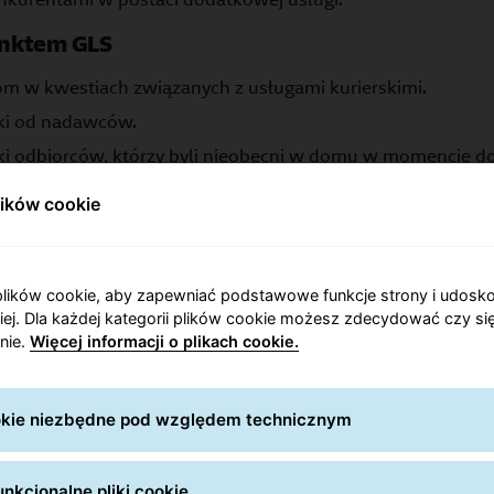
unktem GLS
om w kwestiach związanych z usługami kurierskimi.
ki od nadawców.
ki odbiorców, którzy byli nieobecni w domu w momencie do
 gotowe do odbioru przez adresatów paczek.
lików cookie
ki od odbiorców, którzy chcą je zwrócić do nadawców.
lików cookie, aby zapewniać podstawowe funkcje strony i udosk
niej. Dla każdej kategorii plików cookie możesz zdecydować czy się
nie.
Więcej informacji o plikach cookie.
Działania zgodne z prawem
GLS wprowadził program zgodności z
ookie niezbędne pod względem technicznym
przepisami, a wszyscy Partnerzy GLS są
zobowiązani do jego przestrzegania.
nkcjonalne pliki cookie