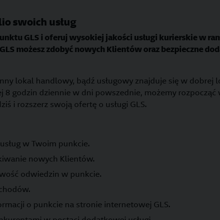
lio swoich usług
nktu GLS i oferuj wysokiej jakości usługi kurierskie w r
ki GLS możesz zdobyć nowych Klientów oraz bezpieczne do
 inny lokal handlowy, bądź usługowy znajduje się w dobrej lok
ej 8 godzin dziennie w dni powszednie, możemy rozpocząć
dziś i rozszerz swoją ofertę o usługi GLS.
 usług w Twoim punkcie.
kiwanie nowych Klientów.
iwość odwiedzin w punkcie.
ychodów.
rmacji o punkcie na stronie internetowej GLS.
kurentami w postaci dodatkowej usługi.