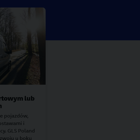
rtowym lub
m
ie pojazdów,
ostawami i
icy. GLS Poland
ozwoju u boku