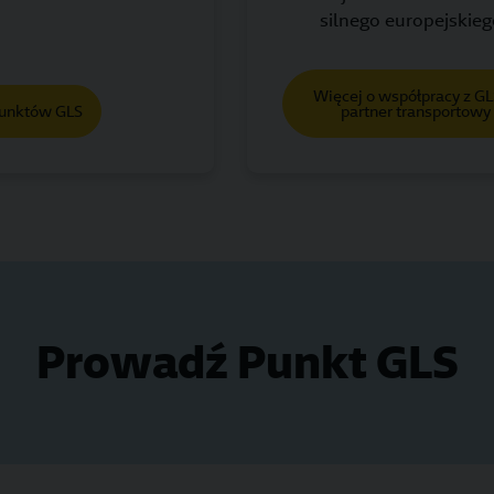
silnego europejskieg
Więcej o współpracy z GL
Punktów GLS
partner transportowy 
Prowadź Punkt GLS