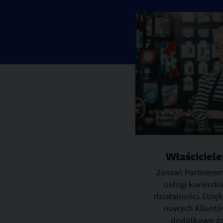
Właściciel
Zostań Partnerem
usługi kuriersk
działalności. Dzi
nowych Klientó
dodatkowe ź