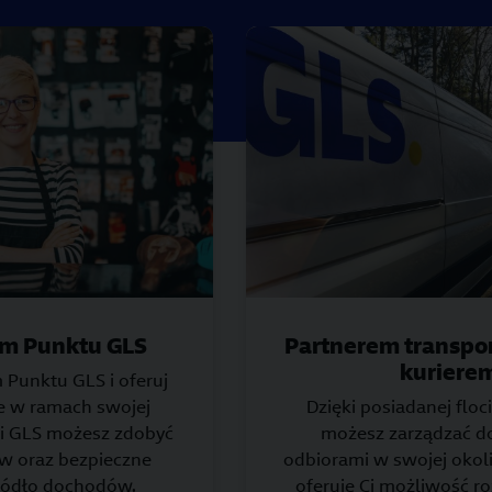
em Punktu GLS
Partnerem transpo
kuriere
 Punktu GLS i oferuj
ie w ramach swojej
Dzięki posiadanej floc
ęki GLS możesz zdobyć
możesz zarządzać d
w oraz bezpieczne
odbiorami w swojej okol
ródło dochodów.
oferuje Ci możliwość r