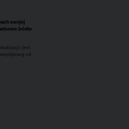
amach swojej
datkowe źródło
alizacji i jest
 współpracę od