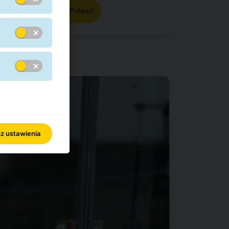
O Grupie GLS i GLS Poland
z ustawienia