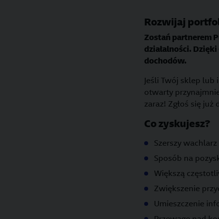
Rozwijaj portfo
Zostań partnerem Pu
działalności. Dzię
dochodów.
Jeśli Twój sklep lub
otwarty przynajmni
zaraz! Zgłoś się już 
Co zyskujesz?
Szerszy wachlarz
Sposób na pozys
Większą częstotl
Zwiększenie prz
Umieszczenie info
Przewagę nad kon