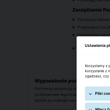
Zarządzanie P
Doradzasz klient
Przyjmujesz pacz
Przyjmujesz pacz
przechowujesz je
Ustawienia p
Przyjmujesz pacz
Korzystamy z p
korzystanie z 
zgadzasz, czy 
Wyposażenie punktu
Partnerzy otrzymują od GLS bezpłatnie
Pliki c
podstawowe wyposażenie punktu – od
ulotek po naklejki na okno.
Włącz fu