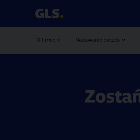
O firmie
Nadawanie paczek
Zosta