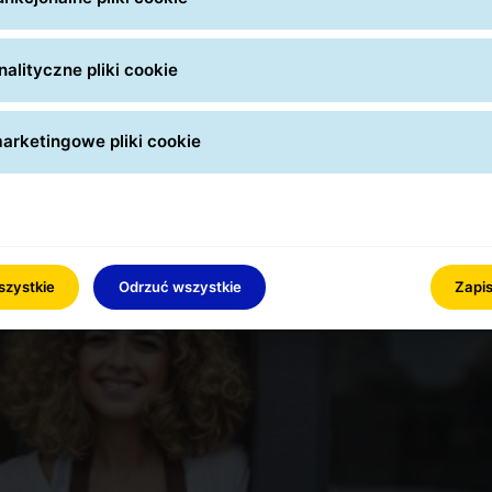
O zgodności z przepisami
alityczne pliki cookie
arketingowe pliki cookie
szystkie
Odrzuć wszystkie
Zapis