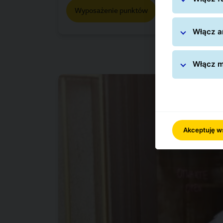
Wyposażenie punktów
Włącz an
Włącz m
Akceptuję w