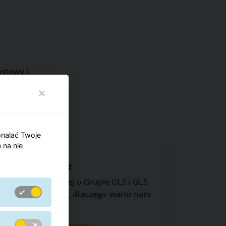
stawy i
onalać Twoje
 na nie
GLS w pigułce
Dowiedz się więcej o Grupie GLS i GLS
Poland i sprawdź, dlaczego warto nam
zaufać.