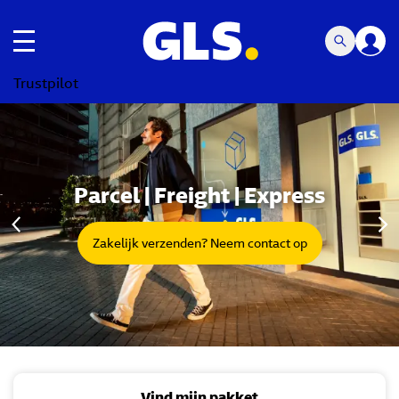
toggle navigatie
Trustpilot
Carousel with slides shown at a time. Use the Previous and
Parcel | Freight | Express
Zakelijk verzenden? Neem contact op
Vind mijn pakket