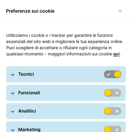
Preferenze sui cookie
navigazione Toggle
Carousel with slides shown at a time. Use the Previous and
Utilizziamo i cookie o i tracker per garantire le funzioni
essenziali del sito web e migliorare la tua esperienza online.
Più efficienza per le tue
Puoi scegliere di accettare o rifiutare ogni categoria in
spedizioni, più valore per i
qualsiasi momento - maggiori informazioni sui cookie
qui
.
tuoi clienti
Scopri le soluzioni GLS per le aziende e trova il
servizio adatto alle tue esigenze
Tecnici
Compila il form
Funzionali
Analitici
Trova il mio pacco
Marketing