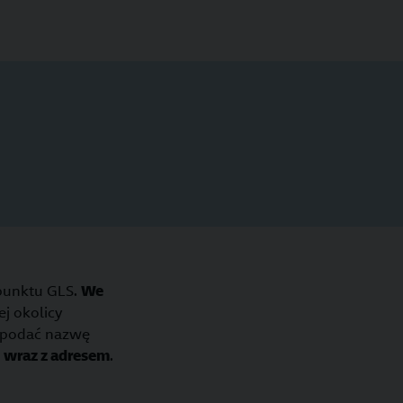
punktu GLS.
We
ej okolicy
y podać nazwę
, wraz z adresem
.