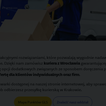
rakcyjnymi rozwiązaniami, które pozwalają wygodnie nadaw
ne. Dzięki nam zamówisz
kuriera z Wrocławia
gwarantujące
g opcji dodatkowych związanych ze sposobem doręczenia p
ertę dla klientów indywidualnych oraz firm
.
warki dostępnej na naszej stronie internetowej, aby sprawd
lub odbierzesz przesyłkę kurierską w Krakowie.
Mapa Punktów GLS
Znaleźć nasz oddział