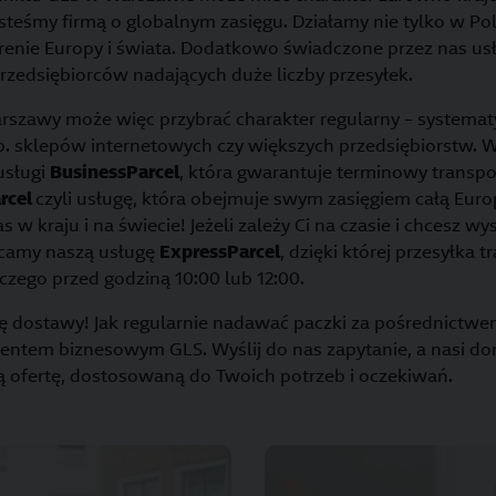
teśmy firmą o globalnym zasięgu. Działamy nie tylko w Pols
erenie Europy i świata. Dodatkowo świadczone przez nas us
przedsiębiorców nadających duże liczby przesyłek.
rszawy może więc przybrać charakter regularny – systemat
np. sklepów internetowych czy większych przedsiębiorstw.
usługi
BusinessParcel
, która gwarantuje terminowy transp
rcel
czyli usługę, która obejmuje swym zasięgiem całą Eur
s w kraju i na świecie! Jeżeli zależy Ci na czasie i chcesz w
camy naszą usługę
ExpressParcel
, dzięki której przesyłka t
czego przed godziną 10:00 lub 12:00.
ę dostawy! Jak regularnie nadawać paczki za pośrednictwe
ientem biznesowym GLS. Wyślij do nas zapytanie, a nasi do
 ofertę, dostosowaną do Twoich potrzeb i oczekiwań.