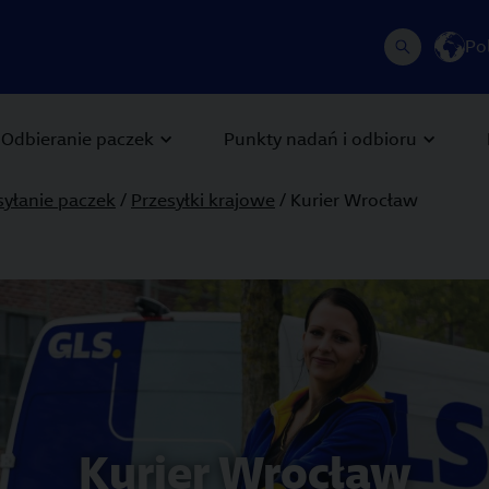
Po
Odbieranie paczek
Punkty nadań i odbioru
yłanie paczek
/
Przesyłki krajowe
/ Kurier Wrocław
 Next buttons to navigate.
Kurier Wrocław