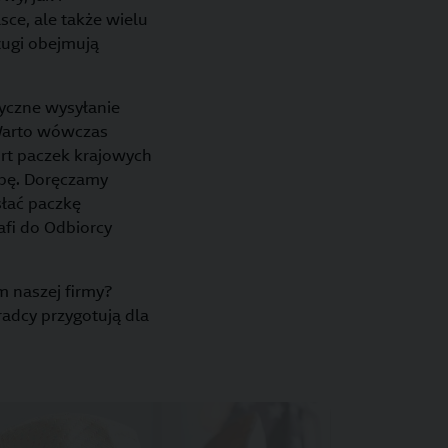
ce, ale także wielu
ługi obejmują
yczne wysyłanie
 Warto wówczas
ort paczek krajowych
opę. Doręczamy
ysłać paczkę
rafi do Odbiorcy
m naszej firmy?
radcy przygotują dla