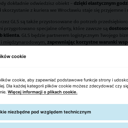
iedy dokładnie odwiedzisz obiekt –
dzięki elastycznym godz
i
skorzystanie z kuriera we Wrocławiu staje się przyjemne 
przez GLS są także przystosowane do potrzeb przedsiębio
i przygotowano specjalne oferty, które zawsze są
dostoso
b klienta
. GLS będzie partnerem logistycznym Twojego bi
k i międzynarodowym,
zapewniając korzystne warunki wsp
bezpieczeństwo
.
lików cookie
Mapa Punktów GLS
lików cookie, aby zapewniać podstawowe funkcje strony i udosk
niej. Dla każdej kategorii plików cookie możesz zdecydować czy się
 inne nasze oddziały w województwie dolnoś
nie.
Więcej informacji o plikach cookie.
ookie niezbędne pod względem technicznym