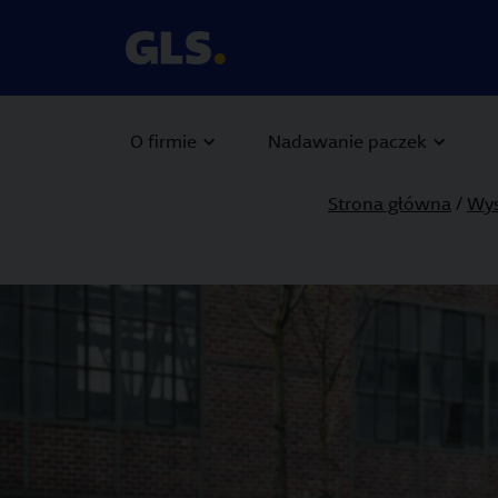
O firmie
Nadawanie paczek
Strona główna
/
Wys
Carousel with slides shown at a time. Use the Previous and