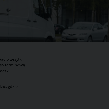
ać przesyłki
go terminową
aczki.
zić, gdzie