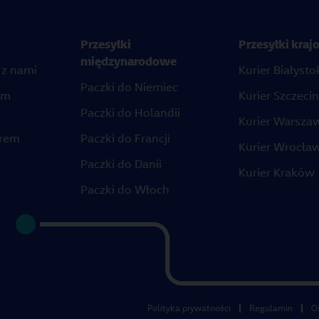
Przesyłki
Przesyłki kra
międzynarodowe
 z nami
Kurier Białysto
Paczki do Niemiec
em
Kurier Szczecin
Paczki do Holandii
Kurier Warsza
erem
Paczki do Francji
Kurier Wrocła
Paczki do Danii
Kurier Kraków
Paczki do Włoch
Polityka prywatności
Regulamin
O