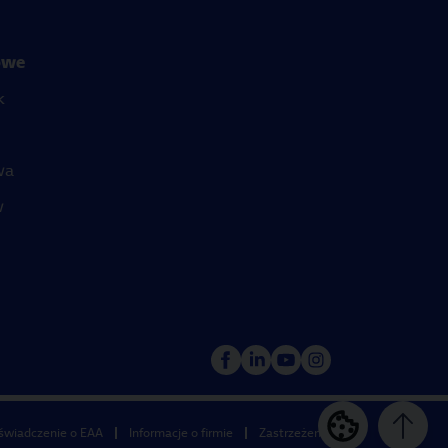
jowe
k
wa
w
świadczenie o EAA
Informacje o firmie
Zastrzeżenia