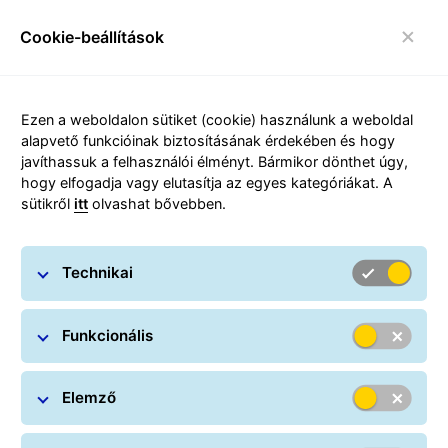
Cookie-beállítások
toggle navigáció
Carousel with slides shown at a time. Use the Previous and
Ezen a weboldalon sütiket (cookie) használunk a weboldal
alapvető funkcióinak biztosításának érdekében és hogy
javíthassuk a felhasználói élményt. Bármikor dönthet úgy,
hogy elfogadja vagy elutasítja az egyes kategóriákat. A
sütikről
itt
olvashat bővebben.
Részletekért kattints ide
Technikai
Funkcionális
Elemző
Hol van a csomagom? GLS csomagkövető