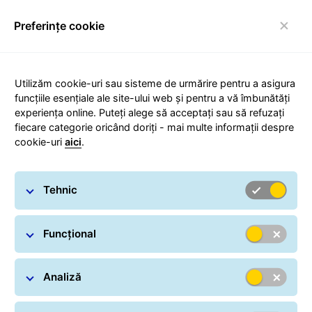
Preferințe cookie
Comutare navigare
Carousel with slides shown at a time. Use the Previous and
Utilizăm cookie-uri sau sisteme de urmărire pentru a asigura
funcțiile esențiale ale site-ului web și pentru a vă îmbunătăți
experiența online. Puteți alege să acceptați sau să refuzați
Descarcă GLS App!
fiecare categorie oricând doriți - mai multe informații despre
cookie-uri
aici
.
Tehnic
Funcțional
Analiză
Unde se află expedierea mea?