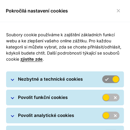
Pokročilá nastavení cookies
FAQ
toggle navigace
Soubory cookie používáme k zajištění základních funkcí
Bezpečnostní upozornění na
webu a ke zlepšení vašeho online zážitku. Pro každou
podvodné SMS
kategorii si můžete vybrat, zda se chcete přihlásit/odhlásit,
kdykoli budete chtít. Další podrobnosti týkající se souborů
V poslední době se opět šíří podvodné SMS
cookie
zjistíte zde
.
zprávy, které se tváří jako oznámení o
nedoručeném balíku, jejichž cílem je jediné –
získat vaše osobní nebo platební údaje. Více
Nezbytné a technické cookies
informací najdete
zde.
Povolit funkční cookies
Carousel with slides shown at a time. Use the Previous and
Povolit analytické cookies
Stáhněte si aplikaci GLS