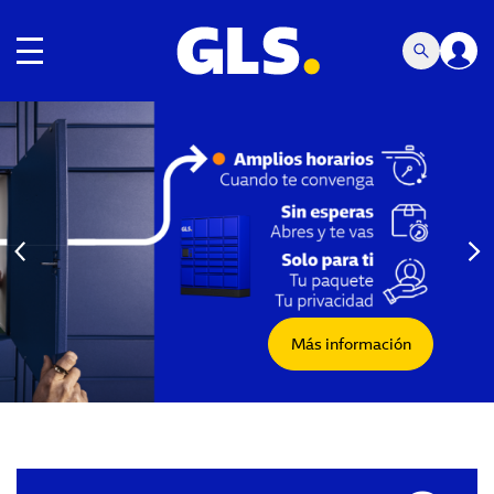
Navegación de palanca
Carousel with slides shown at a time. Use the Previous and
Más información