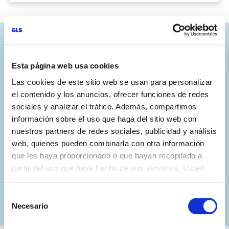
Uno de los servicios de
Esta página web usa cookies
paquetería líderes en
Las cookies de este sitio web se usan para personalizar
el contenido y los anuncios, ofrecer funciones de redes
España
sociales y analizar el tráfico. Además, compartimos
información sobre el uso que haga del sitio web con
Desde 2005, la filial de GLS, GLS Spain, ha estado en
nuestros partners de redes sociales, publicidad y análisis
continuo crecimiento ofreciendo servicios de logística
web, quienes pueden combinarla con otra información
de paquetería que la han convertido en una de las
que les haya proporcionado o que hayan recopilado a
compañías del sector líderes en calidad, siendo la
partir del uso que haya hecho de sus servicios. Usted
única red agencial con alcance europeo.
acepta nuestras cookies si continúa utilizando nuestro
sitio web.
Selección
Necesario
de
consentimiento