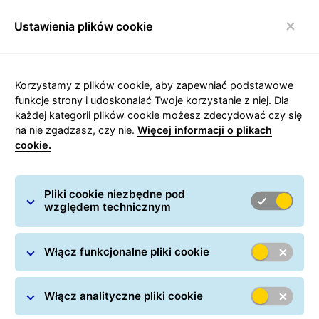
Ustawienia plików cookie
Włącz nawigację
Korzystamy z plików cookie, aby zapewniać podstawowe
funkcje strony i udoskonalać Twoje korzystanie z niej. Dla
każdej kategorii plików cookie możesz zdecydować czy się
Poznaj ludzi z naszej Paczki
na nie zgadzasz, czy nie.
Więcej informacji o plikach
cookie.
Pliki cookie niezbędne pod
względem technicznym
W GLS pracuję już prawie 7 lat
Włącz funkcjonalne pliki cookie
jako HR Manager. Razem z
moim zespołem każdego dnia
Włącz analityczne pliki cookie
wspieramy ludzi w ich pracy,