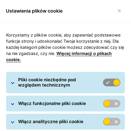
Ustawienia plików cookie
Włącz nawigację
Korzystamy z plików cookie, aby zapewniać podstawowe
Kontakt
funkcje strony i udoskonalać Twoje korzystanie z niej. Dla
każdej kategorii plików cookie możesz zdecydować czy się
na nie zgadzasz, czy nie.
Więcej informacji o plikach
Jeśli potrzebujesz dodatkowych informacji – zachęcamy do
cookie.
kontaktu. Z przyjemnością odpowiemy na wszystkie
pytania. Infolinia GLS jest do Twojej dyspozycji od
poniedziałku do piątku w godzinach od 07.00 do 19.00 oraz
Pliki cookie niezbędne pod
względem technicznym
w sobotę w godzinach od 07.00 do 15.00. Możesz również
skorzystać z poniższego formularza kontaktowego.
Włącz funkcjonalne pliki cookie
Zadzwo
ń
do nas:
+48 46 814 82 20
*
*opłata wg stawek operatora osoby dzwoniącej
Włącz analityczne pliki cookie
Napisz do nas:
gls@gls-poland.com