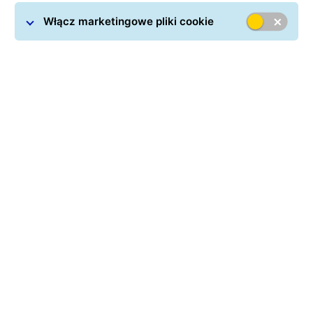
Włącz marketingowe pliki cookie
Imię i nazwisko *
Ulica
Numer
Kraj