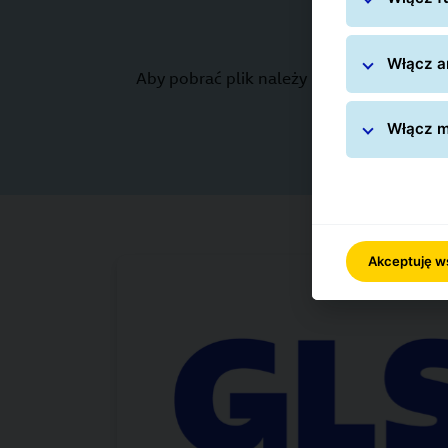
Włącz an
Aby pobrać plik należy kliknąć w button
Włącz m
Akceptuję w