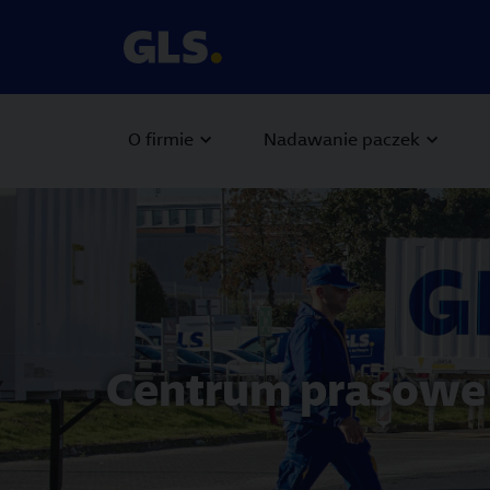
O firmie
Nadawanie paczek
Carousel with slides shown at a time. Use the Previous and
Centrum prasowe