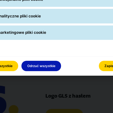
Inne pliki
alityczne pliki cookie
Pobierz -
otworzy się grafika w nowym oknie. Następnie kl
jako
.
arketingowe pliki cookie
szystkie
Odrzuć wszystkie
Zapis
Logo GLS z hasłem