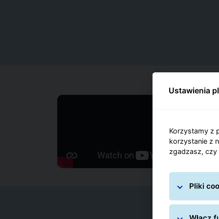
Ustawienia p
Korzystamy z p
korzystanie z 
zgadzasz, czy 
Pliki c
Włącz fu