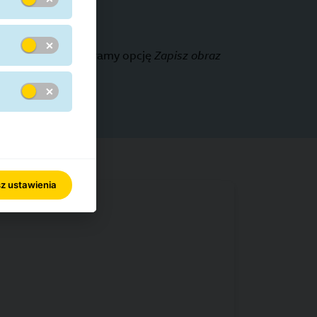
ikamy PPM i wybieramy opcję
Zapisz obraz
z ustawienia