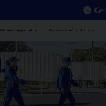
Po
Odbieranie paczek
Punkty nadań i odbioru
 Next buttons to navigate.