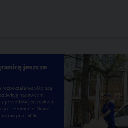
ranicę jeszcze
a rozpoczęła współpracę
ożliwiają nadawcom
 z powodów jest rozkwit
anży e-commerce. Nowa
dawców przesyłek