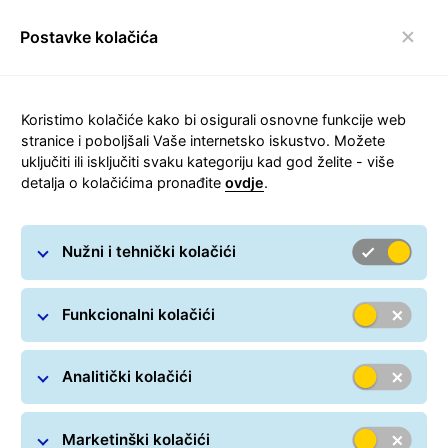
Postavke kolačića
Prebaci navigaciju
Carousel with slides shown at a time. Use the Previous and
Koristimo kolačiće kako bi osigurali osnovne funkcije web
stranice i poboljšali Vaše internetsko iskustvo. Možete
uključiti ili isključiti svaku kategoriju kad god želite - više
detalja o kolačićima pronađite
ovdje
.
Nužni i tehnički kolačići
Funkcionalni kolačići
Analitički kolačići
Praćenje paketa
Marketinški kolačići