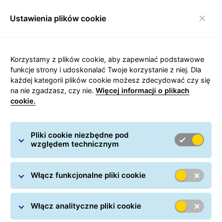
Ustawienia plików cookie
Włącz nawigację
Strona główna
/
Wysyłanie paczek
/
Przesyłki krajowe
/
Korzystamy z plików cookie, aby zapewniać podstawowe
Kurier Warszawa
funkcje strony i udoskonalać Twoje korzystanie z niej. Dla
każdej kategorii plików cookie możesz zdecydować czy się
na nie zgadzasz, czy nie.
Więcej informacji o plikach
cookie.
Carousel with slides shown at a time. Use the Previous and
Pliki cookie niezbędne pod
względem technicznym
Kurier w Warszawie
Włącz funkcjonalne pliki cookie
Włącz analityczne pliki cookie