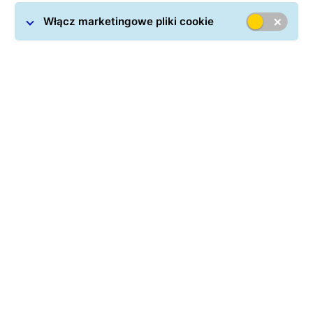
Włącz marketingowe pliki cookie
16/06/2026
GLS Poland upraszcza eksport do Wielkiej
Brytanii
Nowe rozwiązanie zwiększa bezpieczeństwo
sprzedaży i eliminuje ryzyko nieprzewidzianych
kosztów
Pobierz
06/04/2026
GLS Poland uruchamia wysyłki z Polski do
USA i Azji. Eksport poza UE w