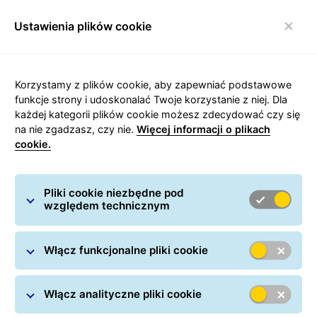
Ustawienia plików cookie
Włącz nawigację
Strona główna
/
Wysyłanie paczek
/
Przesyłki krajowe
/
Korzystamy z plików cookie, aby zapewniać podstawowe
Kurier Tarnów
funkcje strony i udoskonalać Twoje korzystanie z niej. Dla
każdej kategorii plików cookie możesz zdecydować czy się
na nie zgadzasz, czy nie.
Więcej informacji o plikach
cookie.
Carousel with slides shown at a time. Use the Previous and
Pliki cookie niezbędne pod
względem technicznym
Kurier Tarnów
Włącz funkcjonalne pliki cookie
Włącz analityczne pliki cookie