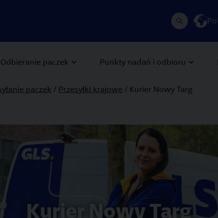
Po
Odbieranie paczek
Punkty nadań i odbioru
yłanie paczek
/
Przesyłki krajowe
/ Kurier Nowy Targ
 Next buttons to navigate.
Kurier Nowy Targ