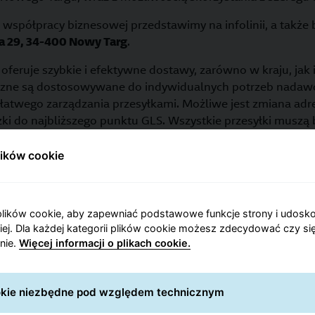
 współpracy biznesowej przedstawimy na infolinii, a także b
ka 29, 34-400 Nowy Targ
.
oferuje szybkie i efektywne dostawy, zarówno w kraju, jak i
yczne są dostosowywane do indywidualnych potrzeb nadaw
łatwego zarządzania przesyłkami. Możliwe jest zmiana adr
ki do najbliższego punktu GLS. Wszystkie przesyłki muszą 
m dotyczącym masy i wymiarów paczek.
Maksymalny dopus
ma obwodu i najdłuższego boku przesyłki nie może przekra
lików cookie
warki dostępnej na naszej stronie internetowej, aby sprawd
lub odbierzesz przesyłkę kurierską w Nowym Targu.
lików cookie, aby zapewniać podstawowe funkcje strony i udosk
niej. Dla każdej kategorii plików cookie możesz zdecydować czy się
Mapa Punktów GLS
nie.
Więcej informacji o plikach cookie.
ookie niezbędne pod względem technicznym
 inne nasze oddziały w województwie małop