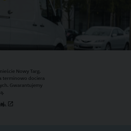
mieście Nowy Targ.
ka terminowo dociera
wych. Gwarantujemy
ą.
taj.