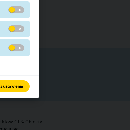
arg
z ustawienia
unktów GLS. Obiekty
iają się