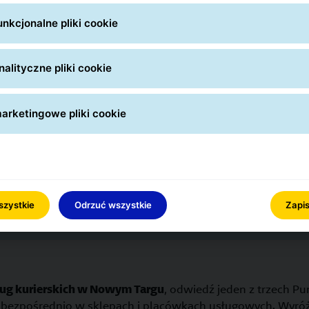
nkcjonalne pliki cookie
alityczne pliki cookie
arketingowe pliki cookie
danie paczki - Nowy T
szystkie
Odrzuć wszystkie
Zapis
ług kurierskich w Nowym Targu
, odwiedź jeden z trzech P
 bezpośrednio w sklepach i placówkach usługowych. Wyróżn