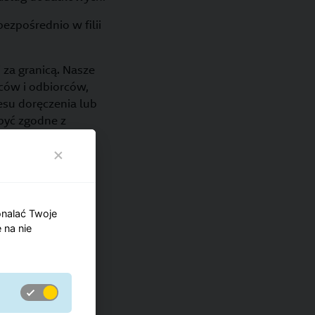
ezpośrednio w filii
 za granicą. Nasze
ców i odbiorców,
esu doręczenia lub
być zgodne z
zczalny ciężar
czać 300 cm
.
zić, gdzie
onalać Twoje
 na nie
olskim: