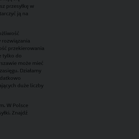
sz przesyłkę w
arczyć ją na
ożliwość
 rozwiązania
ość przekierowania
 tylko do
arszawie może mieć
zasięgu. Działamy
Dodatkowo
jących duże liczby
em. W Polsce
yłki. Znajdź