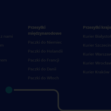
Przesyłki
Przesyłki kra
międzynarodowe
 z nami
Kurier Białysto
Paczki do Niemiec
em
Kurier Szczecin
Paczki do Holandii
Kurier Warsza
erem
Paczki do Francji
Kurier Wrocła
Paczki do Danii
Kurier Kraków
Paczki do Włoch