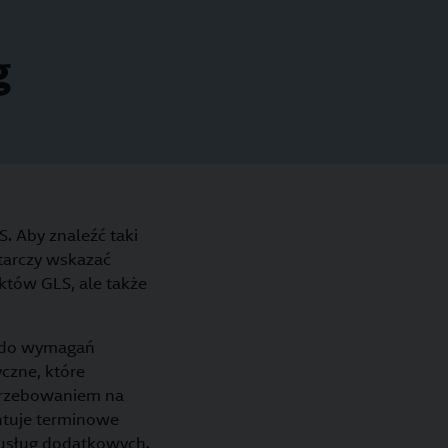
g
. Aby znaleźć taki
tarczy wskazać
któw GLS, ale także
a do wymagań
czne, które
otrzebowaniem na
ntuje terminowe
 usług dodatkowych.