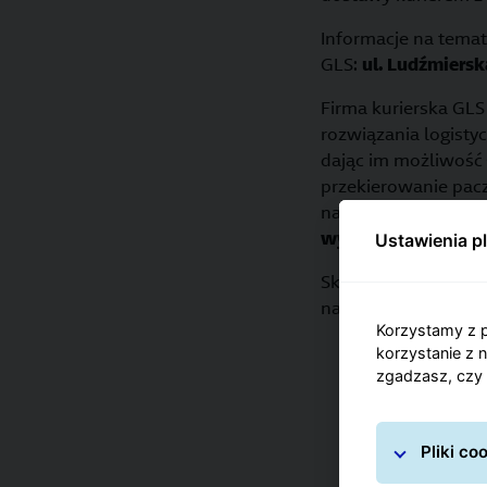
Informacje na temat
GLS:
ul. Ludźmiers
Firma kurierska GLS 
rozwiązania logist
dając im możliwość 
przekierowanie pacz
naszym regulamine
wynosi 31,5 kg. Su
Ustawienia p
Skorzystaj z wyszuki
najbliższej nadasz 
Korzystamy z p
korzystanie z 
zgadzasz, czy 
Pliki c
Zobacz