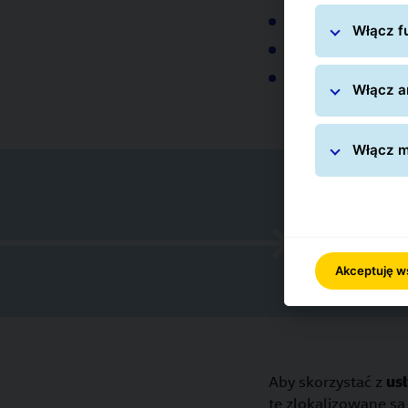
Kraków
Włącz fu
Nowy Sącz
Tarnów
Włącz an
Włącz m
Na
Akceptuję w
Aby skorzystać z
us
te zlokalizowane są