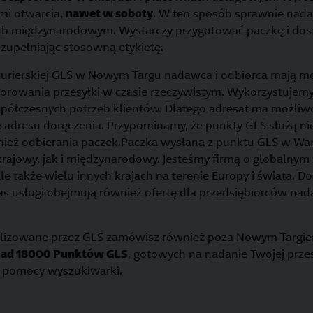
mi otwarcia,
nawet w soboty
. W ten sposób sprawnie nada
ub międzynarodowym. Wystarczy przygotować paczkę i dost
uzupełniając stosowną etykietę.
 kurierskiej GLS w Nowym Targu nadawca i odbiorca mają m
orowania przesyłki w czasie rzeczywistym. Wykorzystujemy
ółczesnych potrzeb klientów. Dlatego adresat ma możliw
ę adresu doręczenia. Przypominamy, że punkty GLS służą nie
nież odbierania paczek.Paczka wysłana z punktu GLS w W
rajowy, jak i międzynarodowy. Jesteśmy firmą o globalnym 
ale także wielu innych krajach na terenie Europy i świata. 
s usługi obejmują również ofertę dla przedsiębiorców nada
realizowane przez GLS zamówisz również poza Nowym Targi
ad 18000 Punktów GLS
, gotowych na nadanie Twojej przes
 pomocy wyszukiwarki.