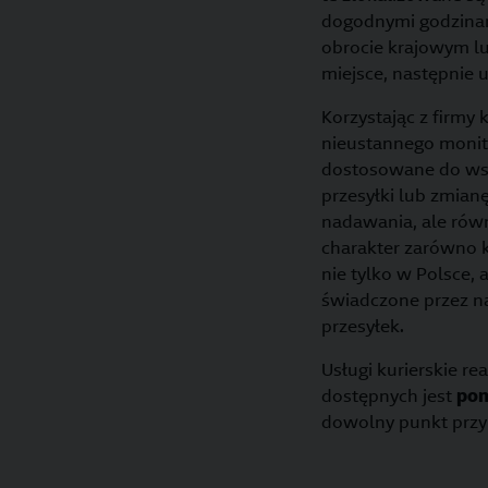
dogodnymi godzina
obrocie krajowym l
miejsce, następnie 
Korzystając z firmy
nieustannego monit
dostosowane do wsp
przesyłki lub zmian
nadawania, ale rów
charakter zarówno k
nie tylko w Polsce, 
świadczone przez na
przesyłek.
Usługi kurierskie 
dostępnych jest
pon
dowolny punkt przy