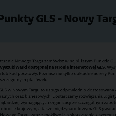
Punkty GLS - Nowy Tar
 terenie Nowego Targu zamówisz w najbliższym Punkcie GLS
wyszukiwarki dostępnej na stronie internetowej GLS
. Wys
lub kod pocztowy. Poznasz nie tylko dokładne adresy Pun
oszczególnych placówek.
ie GLS w Nowym Targu to usługa odpowiednio dostosowan
lnych oraz biznesowych. Dostarczamy rozwiązania logisty
najbardziej wymagających organizacji ze szczególnym zap
 w obrocie krajowym, a także międzynarodowym. GLS gwara
 Nowego Targu, wraz z możliwością skorzystania z szeregu