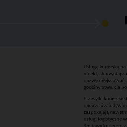
Usługę kurierską na
obiekt, skorzystaj z
nazwę miejscowości 
godziny otwarcia p
Przesyłki kuriersk
nadawców indywidua
zaspokajają nawet 
usługi logistyczne
dostawy kurierem z