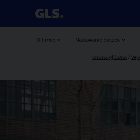
O firmie
Nadawanie paczek
Strona główna
/
Wys
Carousel with slides shown at a time. Use the Previous and