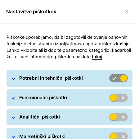
Nastavitve piškotkov
Preklop navigacijske
Carousel with slides shown at a time. Use the Previous and
Piškotke uporabljamo, da bi zagotovili delovanje osnovnih
funkcij spletne strani in izboljšali vašo uporabniško izkušnjo.
Lahko vklopite ali izklopite posamezno kategorijo, kadarkoli
želite- več informacij o piškotkih najdete
tukaj
.
Pritožbe
Potrebni in tehnični piškotki
Funkcionalni piškotki
Analitični piškotki
Kje je moj paket?
Marketinški piškotki