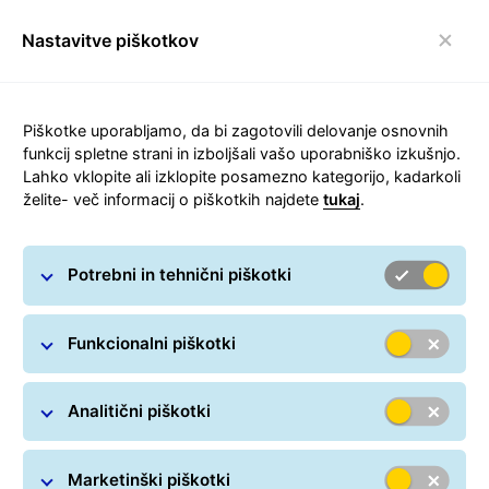
Nastavitve piškotkov
Preklop navigacijske
Piškotke uporabljamo, da bi zagotovili delovanje osnovnih
funkcij spletne strani in izboljšali vašo uporabniško izkušnjo.
Lahko vklopite ali izklopite posamezno kategorijo, kadarkoli
SMS + klic + e-pošta + Viber
želite- več informacij o piškotkih najdete
tukaj
.
obvestilo
Potrebni in tehnični piškotki
GLS vas pravočasno obveča o dostavi. Prejemnike
paketov po naročilu pošiljatelja obveščamo o poteku
dostave: na dan pred dostavo, na dan dostave, ko
Funkcionalni piškotki
paket prispe v GLS Paketomat ali GLS
PaketnoTrgovino, ali ko vas paket že nekaj časa čaka
Analitični piškotki
na izbrani lokaciji. Vse to pa je mogoče le, če zaupate
svoje kontaktne podatke svojemu pošiljatelju in ga
prosite za obveščanje o poteku dostave.
Marketinški piškotki