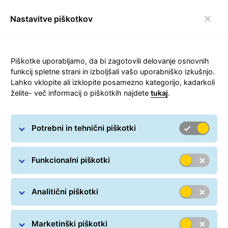
Nastavitve piškotkov
Preklop navigacijske
Piškotke uporabljamo, da bi zagotovili delovanje osnovnih
funkcij spletne strani in izboljšali vašo uporabniško izkušnjo.
Lahko vklopite ali izklopite posamezno kategorijo, kadarkoli
Dodaj GLS Paketomate in
želite- več informacij o piškotkih najdete
tukaj
.
izboljšaj izkušnjo dostave!
Potrebni in tehnični piškotki
Ponudite strankam kar si želijo - poceni in hiter prevoz
paketov do GLS prevzemnih mest
Funkcionalni piškotki
Analitični piškotki
Marketinški piškotki