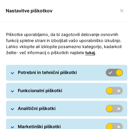
Nastavitve piškotkov
Preklop navigacijske
Piškotke uporabljamo, da bi zagotovili delovanje osnovnih
Kontakt
funkcij spletne strani in izboljšali vašo uporabniško izkušnjo.
Lahko vklopite ali izklopite posamezno kategorijo, kadarkoli
želite- več informacij o piškotkih najdete
tukaj
.
Če potrebujete informacije, ki jih niste našli na naši spletni
strani, nas prosim kontaktirajte. Vsa vprašanja nam lahko
posredujete v elektronski obliki ali nas pokličete.
Potrebni in tehnični piškotki
Klicni center vam je na voljo od ponedeljka do petka med
7.30 in 16.30 uro. Ostali oddelki so vam na voljo med 7.30 in
Funkcionalni piškotki
15.30 uro.
Analitični piškotki
Klicni center (splošne informacije, vprašanja povezana z
sledljivostjo vaših paketov)
Telefon:
+386 1 500 11 50
* ali
+386 1 500 11 90
*
Marketinški piškotki