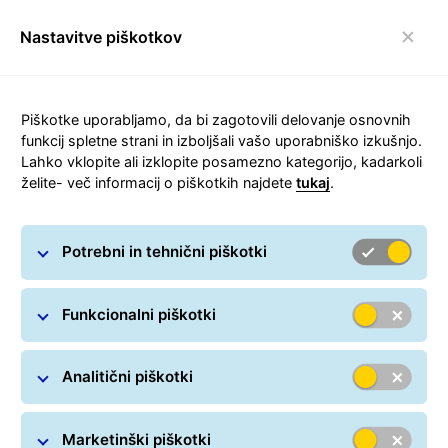
Nastavitve piškotkov
Preklop navigacijske
Piškotke uporabljamo, da bi zagotovili delovanje osnovnih
funkcij spletne strani in izboljšali vašo uporabniško izkušnjo.
Lahko vklopite ali izklopite posamezno kategorijo, kadarkoli
GLS lokacije
želite- več informacij o piškotkih najdete
tukaj
.
Potrebni in tehnični piškotki
Funkcionalni piškotki
Kje je lokacija za prevzem ali
oddajo paketa?
Analitični piškotki
Na voljo največja mreža GLS
Marketinški piškotki