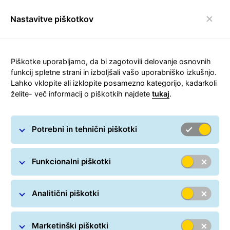
Nastavitve piškotkov
Preklop navigacijske
Carousel with slides shown at a time. Use the Previous and
Piškotke uporabljamo, da bi zagotovili delovanje osnovnih
funkcij spletne strani in izboljšali vašo uporabniško izkušnjo.
Lahko vklopite ali izklopite posamezno kategorijo, kadarkoli
želite- več informacij o piškotkih najdete
tukaj
.
GLS - zanesljiv logistični
partner v Sloveniji, Evropi in
svetu
Potrebni in tehnični piškotki
Funkcionalni piškotki
Analitični piškotki
Marketinški piškotki