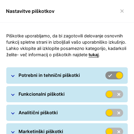
Nastavitve piškotkov
Preklop navigacijske
Carousel with slides shown at a time. Use the Previous and
Piškotke uporabljamo, da bi zagotovili delovanje osnovnih
funkcij spletne strani in izboljšali vašo uporabniško izkušnjo.
Lahko vklopite ali izklopite posamezno kategorijo, kadarkoli
želite- več informacij o piškotkih najdete
tukaj
.
Občasno pošiljanje paketov
Potrebni in tehnični piškotki
Funkcionalni piškotki
Analitični piškotki
Marketinški piškotki