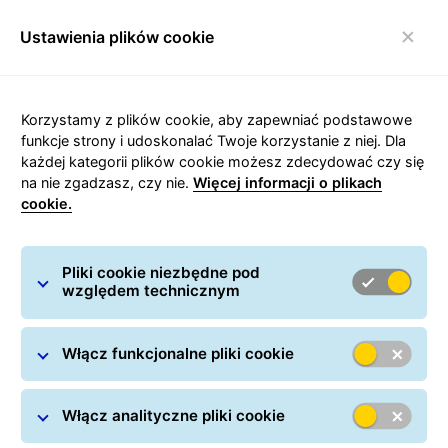
Ustawienia plików cookie
Włącz nawigację
GLS
/
Nadawanie paczek
/
Przesyłki międzynarodowe
/
Korzystamy z plików cookie, aby zapewniać podstawowe
Paczki do Szwecji
funkcje strony i udoskonalać Twoje korzystanie z niej. Dla
każdej kategorii plików cookie możesz zdecydować czy się
na nie zgadzasz, czy nie.
Więcej informacji o plikach
cookie.
Carousel with slides shown at a time. Use the Previous and
Pliki cookie niezbędne pod
względem technicznym
Paczki do i z Szwecji
Dowiedz się wszystkiego o wysyłkach paczek do
Szwecji
Włącz funkcjonalne pliki cookie
Włącz analityczne pliki cookie