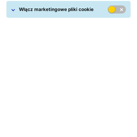
Włącz marketingowe pliki cookie
Kurier do Szwecji GLS
to synonim terminowej dostawy
oraz atrakcyjnej ceny. Realizujemy przewozy dla osób
indywidualnych i firm, które regularnie nadają przesyłki
międzynarodowe. Dysponujemy innowacyjną
infrastrukturą logistyczną, za sprawą której
zapewniamy szybki czas realizacji transportu. Jeżeli
interesuje Cię wysyłka paczki do Szwecji, usługi GLS z
pewnością będą odpowiednim rozwiązaniem.
Sprawdź ile kosztuje