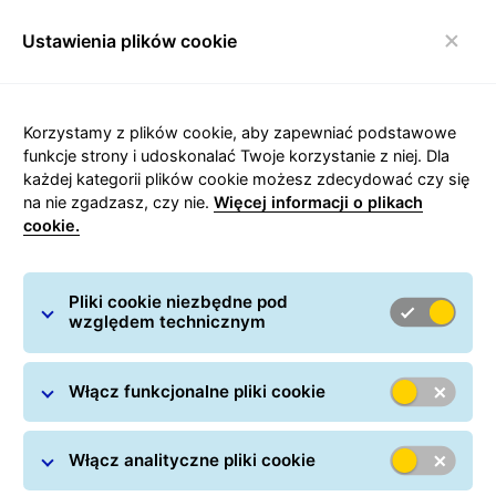
Ustawienia plików cookie
Włącz nawigację
GLS
/
Nadawanie paczek
/
Przesyłki międzynarodowe
/
Korzystamy z plików cookie, aby zapewniać podstawowe
Paczki do Rumunii
funkcje strony i udoskonalać Twoje korzystanie z niej. Dla
każdej kategorii plików cookie możesz zdecydować czy się
na nie zgadzasz, czy nie.
Więcej informacji o plikach
cookie.
Carousel with slides shown at a time. Use the Previous and
Pliki cookie niezbędne pod
względem technicznym
Paczki do i z Rumunii
Dowiedz się wszystkiego o wysyłkach paczek do
Rumunii.
Włącz funkcjonalne pliki cookie
Włącz analityczne pliki cookie