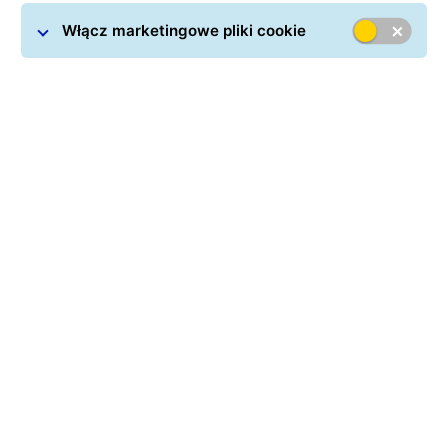
Włącz marketingowe pliki cookie
Usługi transportowe realizowane przez GLS to między
innymi wysyłka paczek do Rumunii. Rozbudowany
łańcuch logistyczny obejmujący całą Europę pozwala
nam realizować szybkie dostawy, na dodatek w
atrakcyjnej cenie.
Kurier do Rumunii
jest ofertą
skierowaną zarówno do nadawców okazjonalnych, jak
i firm pragnących współpracować z GLS regularnie,
tym samym systematycznie wysyłając paczki
zagraniczne.
Sprawdź ile kosztuje