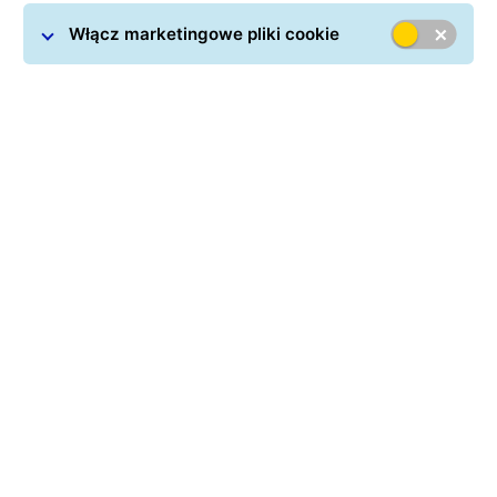
Paczki do Luksemburga
Włącz marketingowe pliki cookie
W GLS dostarczamy usługi transportowe klientom
indywidualnym oraz przedsiębiorcom. Realizujemy
przewozy międzynarodowe przy zachowaniu
terminowości, a także ścisłych standardów
bezpieczeństwa. Wspólnie z nami możesz wysyłać
paczki do Luksemburga
, kiedy tylko zechcesz.
Przygotowaliśmy konkurencyjną ofertę, która jest
atrakcyjna nawet w przypadku nadawania dużych
wolumenów przesyłek zagranicznych. Wspólnie z GLS
zamówisz kuriera do Luksemburga, który na czas
dostarczy paczkę do adresata.