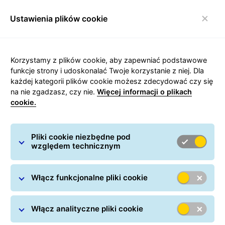
Ustawienia plików cookie
Włącz nawigację
Carousel with slides shown at a time. Use the Previous and
Korzystamy z plików cookie, aby zapewniać podstawowe
funkcje strony i udoskonalać Twoje korzystanie z niej. Dla
każdej kategorii plików cookie możesz zdecydować czy się
na nie zgadzasz, czy nie.
Więcej informacji o plikach
Paczki do i z Luksemburga
cookie.
Dowiedz się wszystkiego o wysyłkach paczek do
Luksemburga
Pliki cookie niezbędne pod
względem technicznym
Włącz funkcjonalne pliki cookie
Włącz analityczne pliki cookie
GLS
/
Nadawanie paczek
/
Przesyłki międzynarodowe
/