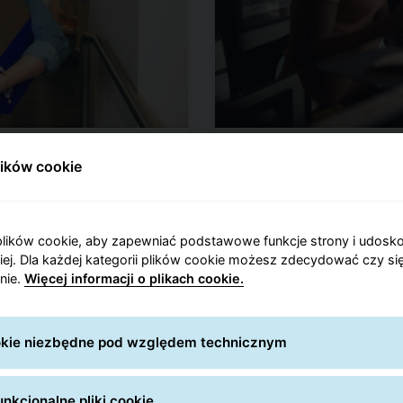
Regularna wysyłk
lików cookie
onalne wysłanie paczki
W GLS realizujemy równ
est nadanie przesyłki
sposób regularny. Aby s
dbioru paczek Szybka
zdecydować się na usł
lików cookie, aby zapewniać podstawowe funkcje strony i udosk
j Polsce, których
podstawowym produkte
niej. Dla każdej kategorii plików cookie możesz zdecydować czy się
nie.
Więcej informacji o plikach cookie.
ustannie się poszerza.
zagraniczne mogą być 
o Hiszpanii są
atrakcyjnych warunkach
transportowane do
logistyczną, za której 
ookie niezbędne pod względem technicznym
transportowane w sto
usługi transportowe ob
 wychodzenia z domu,
zasady. Możliwe jest n
nkcjonalne pliki cookie