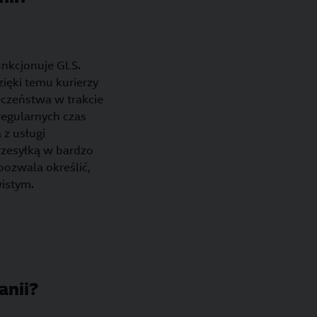
unkcjonuje GLS.
ięki temu kurierzy
eczeństwa w trakcie
regularnych czas
 z usługi
rzesyłką w bardzo
pozwala określić,
wistym.
anii?