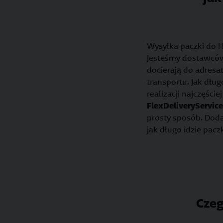
Wysyłka paczki do H
Jesteśmy dostawców 
docierają do adresa
transportu. Jak dłu
realizacji najczęście
FlexDeliveryService
prosty sposób. Doda
jak długo idzie pac
Czeg