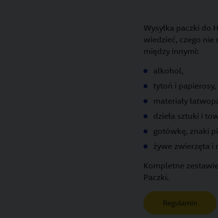
Wysyłka paczki do H
wiedzieć, czego nie
między innymi:
alkohol,
tytoń i papierosy,
materiały łatwop
dzieła sztuki i to
gotówkę, znaki p
żywe zwierzęta i r
Kompletne zestawien
Paczki.
Regulamin