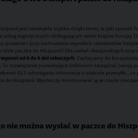
iszpanii jest niezwykle szybka dzięki temu, w jaki sposób f
usług logistycznych obsługującym wiele krajów Europy. Dz
ta sprawnie i przy zachowaniu wysokich standardów bezpi
go idzie paczka do Hiszpanii? Dla nadań okazjonalnych oraz 
j
wynosi od 4 do 6 dni roboczych
. Zachęcamy do korzystania
. To rozwiązanie pozwalające Odbiorom zarządzać swoją p
tkowo GLS udostępnia informacje o statusie przesyłki , co 
zka do Hiszpanii. Wystarczy monitorować ją w czasie rzeczy
o nie można wysłać w paczce do Hiszp