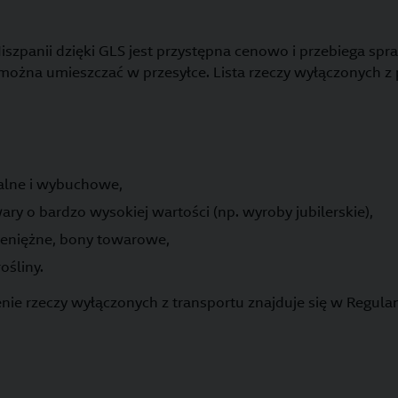
iszpanii dzięki GLS jest przystępna cenowo i przebiega spr
 można umieszczać w przesyłce. Lista rzeczy wyłączonych 
alne i wybuchowe,
wary o bardzo wysokiej wartości (np. wyroby jubilerskie),
ieniężne, bony towarowe,
ośliny.
ie rzeczy wyłączonych z transportu znajduje się w Regulam