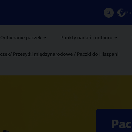
Po
Odbieranie paczek
Punkty nadań i odbioru
czek
/
Przesyłki międzynarodowe
/ Paczki do Hiszpanii
 Next buttons to navigate.
Pac