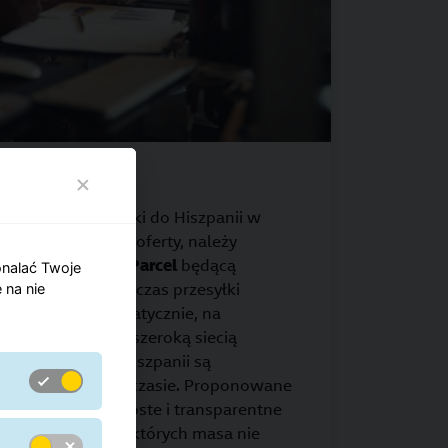
a paczek
ież wysyłkę paczki do Hiszpanii w
korzystać z takiej oferty, należy
ugę
EuroBusinessParcel
będącą
onalać Twoje
m dla firm. Wówczas przesyłki
 na nie
nadawane systematycznie, na
. GLS dysponuje szeroką siecią
sprawą paczki do Hiszpanii są
sunkowo krótkim czasie. Proponowane
ejmują bardzo proste i transparentne
adawanie paczek, których masa nie