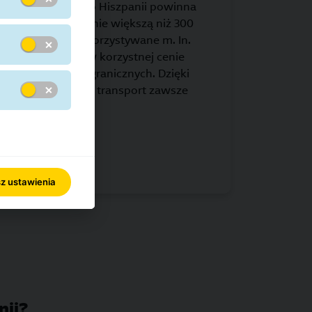
ocześnie paczka do Hiszpanii powinna
jdłuższego boku nie większą niż 300
l
jest chętnie wykorzystywane m. In.
e, które pragną w korzystnej cenie
ich klientów zagranicznych. Dzięki
 będzie niedrogi, a transport zawsze
o.
roBusinessParcel
z ustawienia
nii?