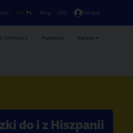
lska
EN
PL
Blog
FAQ
Zaloguj
E-commerce
Partnerzy
Kariera
zki do i z Hiszpanii