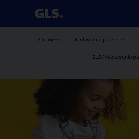
O firmie
Nadawanie paczek
GLS
/
Nadawanie pa
Carousel with slides shown at a time. Use the Previous and