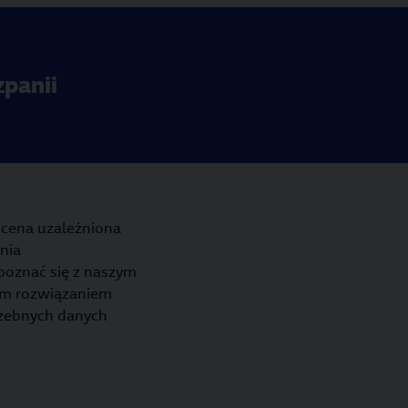
zpanii
e cena uzależniona
nia
apoznać się z naszym
wym rozwiązaniem
trzebnych danych