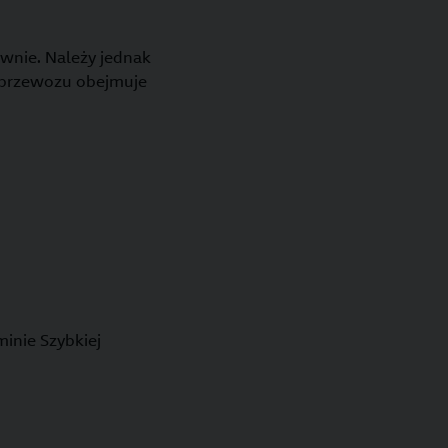
awnie. Należy jednak
z przewozu obejmuje
inie Szybkiej