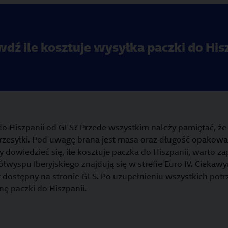
dź ile kosztuje wysyłka paczki do His
 do Hiszpanii od GLS? Przede wszystkim należy pamiętać, ż
rzesyłki. Pod uwagę brana jest masa oraz długość opakowa
 dowiedzieć się, ile kosztuje paczka do Hiszpanii, warto z
Półwyspu Iberyjskiego znajdują się w strefie Euro IV. Cieka
or dostępny na stronie GLS. Po uzupełnieniu wszystkich po
nę paczki do Hiszpanii.