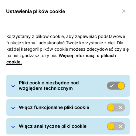
Ustawienia plików cookie
Włącz nawigację
GLS
/
Nadawanie paczek
/
Przesyłki międzynarodowe
/
Korzystamy z plików cookie, aby zapewniać podstawowe
Paczki do Estonii
funkcje strony i udoskonalać Twoje korzystanie z niej. Dla
każdej kategorii plików cookie możesz zdecydować czy się
na nie zgadzasz, czy nie.
Więcej informacji o plikach
cookie.
Carousel with slides shown at a time. Use the Previous and
Pliki cookie niezbędne pod
względem technicznym
Paczki do i z Estonii
Dowiedz się wszystkiego o wysyłkach paczek do
Włącz funkcjonalne pliki cookie
Estonii
Włącz analityczne pliki cookie