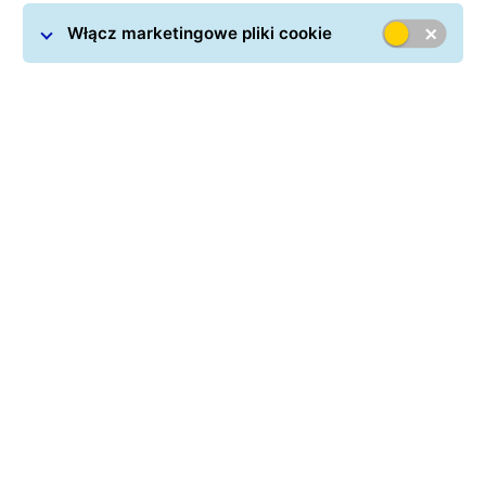
Włącz marketingowe pliki cookie
Kurier do Estonii
zamówiony dzięki GLS zawsze
dociera do adresata terminowo. Realizujemy transport
okazjonalny oraz regularny dla klientów
indywidualnych i firm. Dysponujemy rozbudowaną
infrastrukturą logistyczną, która pozwala obsługiwać
nawet duże wolumeny zamówień na przewozy
międzynarodowe. Skorzystaj z naszych usług i
wygodnie wysyłaj paczki do Estonii.
Sprawdź ile kosztuje