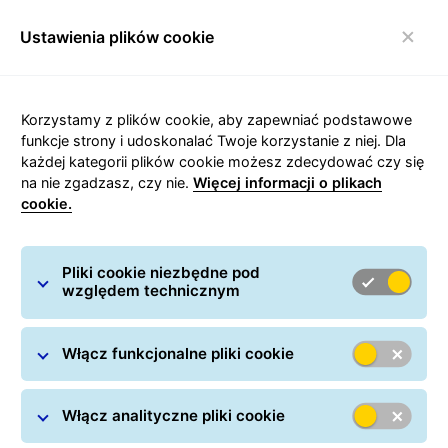
Ustawienia plików cookie
Włącz nawigację
Strona główna
/
Wysyłanie paczek
/
Przesyłki krajowe
/
Korzystamy z plików cookie, aby zapewniać podstawowe
Kurier Wieluń
funkcje strony i udoskonalać Twoje korzystanie z niej. Dla
każdej kategorii plików cookie możesz zdecydować czy się
na nie zgadzasz, czy nie.
Więcej informacji o plikach
cookie.
Carousel with slides shown at a time. Use the Previous and
Pliki cookie niezbędne pod
względem technicznym
Kurier Wieluń
Włącz funkcjonalne pliki cookie
Włącz analityczne pliki cookie