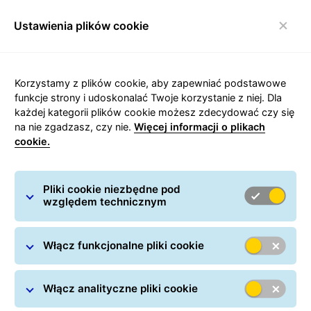
Ustawienia plików cookie
Włącz nawigację
Strona główna
/
Wysyłanie paczek
/
Przesyłki krajowe
/
Korzystamy z plików cookie, aby zapewniać podstawowe
Kurier Przemyśl
funkcje strony i udoskonalać Twoje korzystanie z niej. Dla
każdej kategorii plików cookie możesz zdecydować czy się
na nie zgadzasz, czy nie.
Więcej informacji o plikach
cookie.
Carousel with slides shown at a time. Use the Previous and
Pliki cookie niezbędne pod
względem technicznym
Kurier Przemyśl
Włącz funkcjonalne pliki cookie
Włącz analityczne pliki cookie