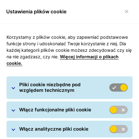
Ustawienia plików cookie
Włącz nawigację
Strona główna
/
Wysyłanie paczek
/
Przesyłki krajowe
/
Korzystamy z plików cookie, aby zapewniać podstawowe
Kurier Gdynia
funkcje strony i udoskonalać Twoje korzystanie z niej. Dla
każdej kategorii plików cookie możesz zdecydować czy się
na nie zgadzasz, czy nie.
Więcej informacji o plikach
cookie.
Carousel with slides shown at a time. Use the Previous and
Pliki cookie niezbędne pod
względem technicznym
Kurier Gdynia
Włącz funkcjonalne pliki cookie
Włącz analityczne pliki cookie