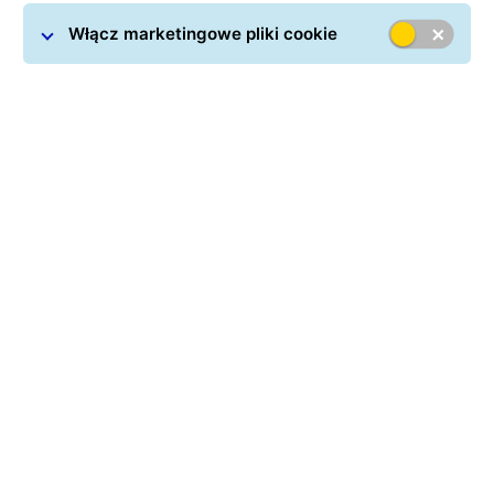
Włącz marketingowe pliki cookie
Nadawanie paczek z Gdyni
staje się proste za sprawą
GLS. Dzięki nam szybko wyślesz przesyłkę krajową lub
międzynarodową. Gwarantujemy terminową dostawę,
przy zachowaniu najwyższego standardu
bezpieczeństwa transportu.
Punkty GLS - Gdynia