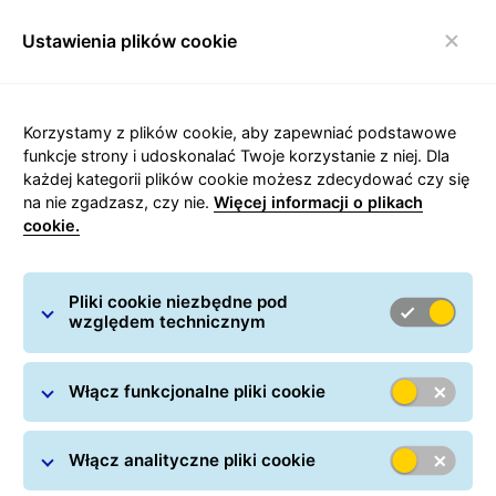
Ustawienia plików cookie
Włącz nawigację
Systemy wysyłkowe
Korzystamy z plików cookie, aby zapewniać podstawowe
funkcje strony i udoskonalać Twoje korzystanie z niej. Dla
Optymalne połączenie: systemy
każdej kategorii plików cookie możesz zdecydować czy się
na nie zgadzasz, czy nie.
Więcej informacji o plikach
zarządzania danymi w dzisiejszych
cookie.
czasach powinny być szybkie,
niezawodne i łatwe do zintegrowania.
Pliki cookie niezbędne pod
Klienci GLS mają dostęp do
względem technicznym
nowoczesnych i jednolitych, ale mimo
to elastycznych, systemów
Włącz funkcjonalne pliki cookie
wysyłkowych dostosowanych do
wszelkich wymagań i wolumenów.
Włącz analityczne pliki cookie