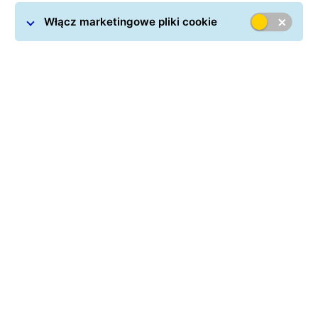
Włącz marketingowe pliki cookie
RedCart
to nowoczesna platforma e-commerce typu
SaaS, która umożliwia łatwe zarządzanie sprzedażą
internetową i integrację z wieloma kanałami sprzedaży.
Dzięki połączeniu z GLS zyskujesz szybkie generowanie
listów przewozowych, śledzenie przesyłek oraz
automatyczne przekazywanie danych o zamówieniach
bezpośrednio z panelu sklepu.
Już wkrótce dostępna będzie także dostawa do
automatów paczkowych GLS