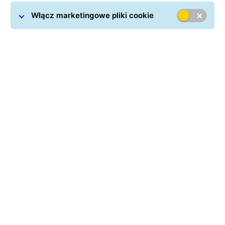
Włącz marketingowe pliki cookie
Erly
to polski marketplace, który łączy sprzedawców z
klientami, oferując szeroki wybór produktów w wielu
kategoriach. Dzięki integracji z GLS możliwa jest
obsługa przesyłek door-to-door (D2D) także w ramach
umów własnych sprzedawców.
Już wkrótce integracja zostanie rozszerzona o dostawy
do punktów odbioru i automatów paczkowych GLS,
zapewniając klientom jeszcze większą elastyczność
odbioru.