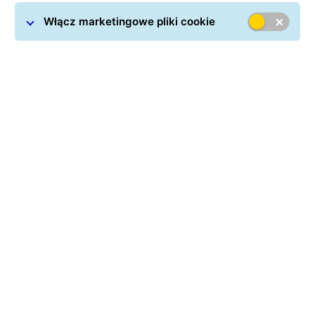
Włącz marketingowe pliki cookie
Jak dobrze wypaść podczas
wideokonferencji?
Na Teamsie, na Zoomie, na Skype’ie – na tych
platformach częściej niż w realu spotykamy się
obecnie z klientami i partnerami biznesowymi.
Forma ta wymaga od nas więcej niż spotkanie
biznesowe – musimy bowiem zadbać nie tylko o
siebie, ale również o swoje otoczenie. Jak?
Podpowiadamy!