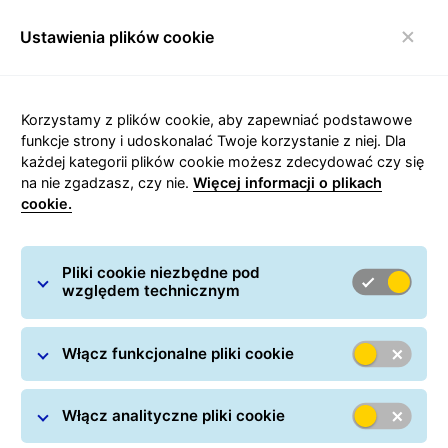
Ustawienia plików cookie
Włącz nawigację
Korzystamy z plików cookie, aby zapewniać podstawowe
Odbieraj paczki pobraniowe z
funkcje strony i udoskonalać Twoje korzystanie z niej. Dla
każdej kategorii plików cookie możesz zdecydować czy się
BLIKIEM
na nie zgadzasz, czy nie.
Więcej informacji o plikach
cookie.
bezgotówkowo
Pliki cookie niezbędne pod
bezdotykowo
względem technicznym
bezproblemowo
Włącz funkcjonalne pliki cookie
Płatność u kuriera nigdy nie
była prostsza!
Włącz analityczne pliki cookie