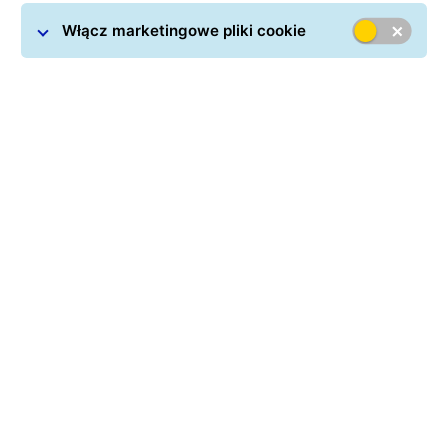
Włącz marketingowe pliki cookie
Shopify i logistyka - klucz do sprawnej
sprzedaży online
Shopify jest jedną z najpopularniejszych platform
e-commerce na świecie. Korzystają z niej zarówno
rozwijające się marki, jak i firmy prowadzące
sprzedaż w wielu kanałach jednocześnie. Dla
sprzedawców internetowych sama platforma
sprzedażowa to jednak tylko część sukcesu.
Równie ważne są sprawna obsługa zamówień,
wygodna wysyłka i przejrzysta komunikacja z
klientem po złożeniu zamówienia.