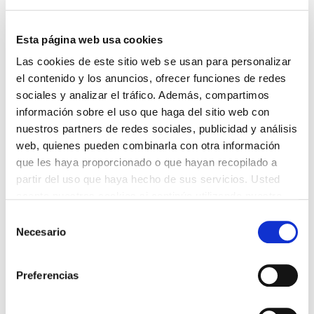
shipment by a reliable platform.
Esta página web usa cookies
The different options can be chosen according to
Las cookies de este sitio web se usan para personalizar
your specific requirements, with or without
el contenido y los anuncios, ofrecer funciones de redes
acknowledgement, documental certificate.
sociales y analizar el tráfico. Además, compartimos
información sobre el uso que haga del sitio web con
Delivery in 24 hours in the peninsular national
nuestros partners de redes sociales, publicidad y análisis
destinations.
web, quienes pueden combinarla con otra información
que les haya proporcionado o que hayan recopilado a
partir del uso que haya hecho de sus servicios. Usted
Delivery in 48-72 hours in the Balearic Islands.
acepta nuestras cookies si continúa utilizando nuestro
sitio web.
Selección
Service excluded for shipments to the Canary
Necesario
de
Islands, Ceuta and Melilla.
consentimiento
Preferencias
Find out you GLS agency