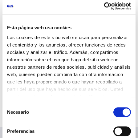
Sending parcels
Find the answers to frequently asked
questions when shipping with GLS.
Esta página web usa cookies
Las cookies de este sitio web se usan para personalizar
el contenido y los anuncios, ofrecer funciones de redes
sociales y analizar el tráfico. Además, compartimos
información sobre el uso que haga del sitio web con
nuestros partners de redes sociales, publicidad y análisis
web, quienes pueden combinarla con otra información
Parcel Shops
que les haya proporcionado o que hayan recopilado a
Find answers to frequently asked questions
partir del uso que haya hecho de sus servicios. Usted
related to our Parcel Shop network.
acepta nuestras cookies si continúa utilizando nuestro
sitio web.
Selección
Necesario
de
consentimiento
Preferencias