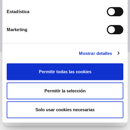
Frequently asked
Estadística
questions
Marketing
Mostrar detalles
Permitir todas las cookies
How can I track my shipment?
Permitir la selección
What does the status of my shipment
Solo usar cookies necesarias
mean?