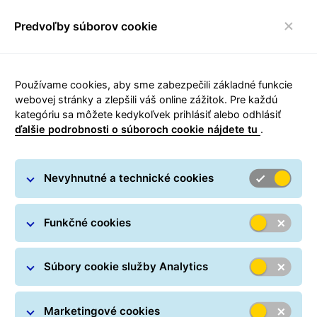
Predvoľby súborov cookie
toggle navigácia
Používame cookies, aby sme zabezpečili základné funkcie
webovej stránky a zlepšili váš online zážitok. Pre každú
kategóriu sa môžete kedykoľvek prihlásiť alebo odhlásiť
EuroBusinessParcel
ďalšie podrobnosti o súboroch cookie nájdete tu
.
Posielanie balíkov do zahraničia: GLS doručuje balíky
Nevyhnutné a technické cookies
do zahraničia, a to spoľahlivo v celej Európe.
Medzinárodná preprava do susedných štátov trvá 24 až
Funkčné cookies
48 hodín.
Posielanie balíkov do zahraničia, do vzdialenejších
Súbory cookie služby Analytics
európskych krajín trvá obyčajne 72 až 120 hodín.
Kvalita služieb je rovnako vysoká v celej Európe –
Marketingové cookies
prvotriedna medzinárodná preprava.