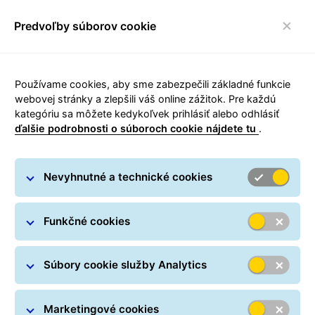
Predvoľby súborov cookie
toggle navigácia
Používame cookies, aby sme zabezpečili základné funkcie
webovej stránky a zlepšili váš online zážitok. Pre každú
kategóriu sa môžete kedykoľvek prihlásiť alebo odhlásiť
ďalšie podrobnosti o súboroch cookie nájdete tu
.
O GLS na Slovensku
Doručovanie a služby prvotriednej
Nevyhnutné a technické cookies
kvality.
Funkčné cookies
Súbory cookie služby Analytics
Marketingové cookies