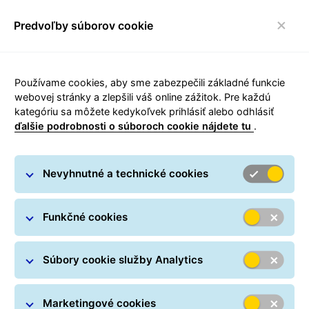
Predvoľby súborov cookie
toggle navigácia
Používame cookies, aby sme zabezpečili základné funkcie
ShopDeliveryService
webovej stránky a zlepšili váš online zážitok. Pre každú
kategóriu sa môžete kedykoľvek prihlásiť alebo odhlásiť
ďalšie podrobnosti o súboroch cookie nájdete tu
.
Nevyhnutné a technické cookies
S touto službou môžete
odovzdať Váš balík priamo
Funkčné cookies
do výdajného miesta Parcel
Shop alebo Balíkomat,
Súbory cookie služby Analytics
ktoré si vybral Váš zákazník.
Marketingové cookies