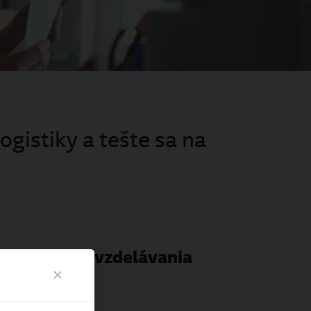
ogistiky a tešte sa na
 príležitosti vzdelávania