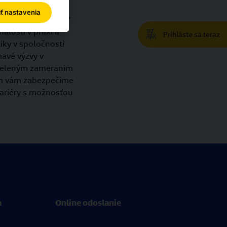
ogistiky
iť nastavenia
alebo vysokú školu?
alosti v praxi a
Prihláste sa teraz
tiky v spoločnosti
mavé výzvy v
cieleným zameraním
ím vám zabezpečíme
kariéry s možnosťou
m
Online odoslanie