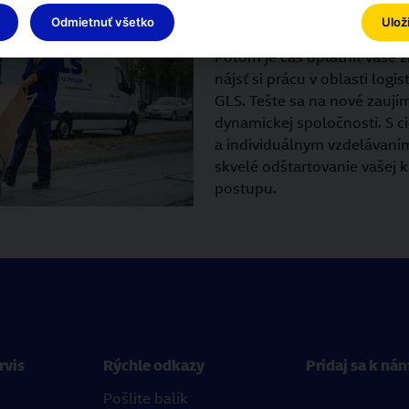
profesionálov v oblasti l
Odmietnuť všetko
Ulož
Práve ste skončili strednú 
Potom je čas uplatniť vaše zn
nájsť si prácu v oblasti logis
GLS. Tešte sa na nové zaují
dynamickej spoločnosti. S 
a individuálnym vzdelávan
skvelé odštartovanie vašej 
postupu.
rvis
Rýchle odkazy
Pridaj sa k ná
Pošlite balík