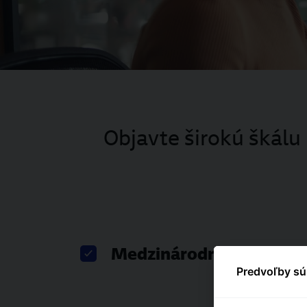
Objavte širokú škálu 
Medzinárodné projekty
Predvoľby sú