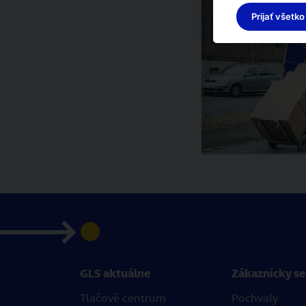
Prijať všetko
GLS aktuálne
Zákaznícky se
Tlačové centrum
Pochvaly