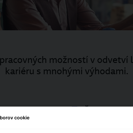
pracovných možností v odvetví l
kariéru s mnohými výhodami.
Ďalšie interné
borov cookie