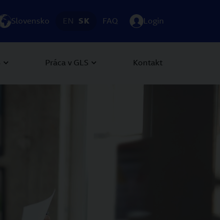
Slovensko
EN
SK
FAQ
Login
S
Práca v GLS
Kontakt