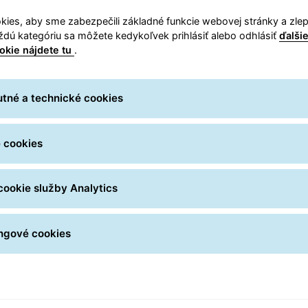
ies, aby sme zabezpečili základné funkcie webovej stránky a zlepši
ráca
Vysoký potenc
aždú kategóriu sa môžete kedykoľvek prihlásiť alebo odhlásiť
ďalši
okie nájdete tu
.
Pracovné miesta GLS pre
tné a technické cookies
oblasti logistiky
Ako silná spoločnosť v neus
sa priemyselnom odvetví p
 cookies
príležitosti budovania karié
odborníkov. Budete pracov
cookie služby Analytics
prostredí. Budete formovať
spoločnosti. V GLS sa môžet
výzvy a lákavé kariérne vyhl
ngové cookies
Pracovné miesta v GLS 