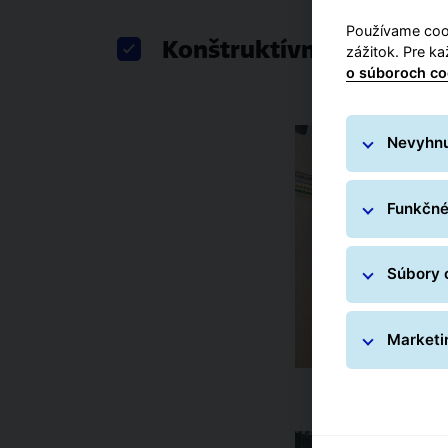
Používame cook
Konštruktívna tímová p
zážitok. Pre k
o súboroch co
Nevyhnu
Funkčné
Súbory 
Marketi