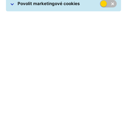
Hledat >
Povolit marketingové cookies
Vymazat
Chcete sledovat doručení
balíku pohodlněji? Stáhněte
si aplikaci GLS CZ