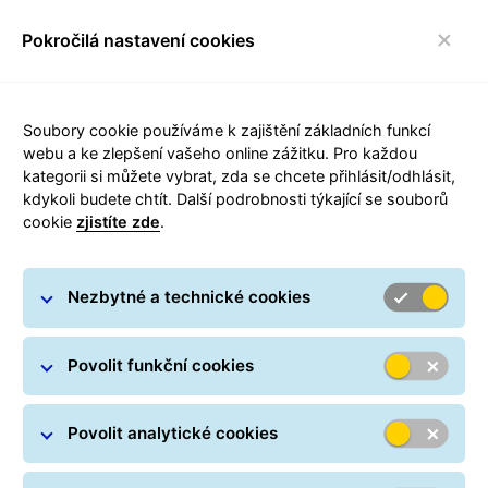
Pokročilá nastavení cookies
FAQ
toggle navigace
Soubory cookie používáme k zajištění základních funkcí
Sledování balíků
webu a ke zlepšení vašeho online zážitku. Pro každou
kategorii si můžete vybrat, zda se chcete přihlásit/odhlásit,
kdykoli budete chtít. Další podrobnosti týkající se souborů
Sledujte svůj balík online v kteroukoli dobu.
cookie
zjistíte zde
.
Stačí zadat jedno či více čísel balíků a pro
bezpečnost vašich osobních dat také PSČ
doručovací adresy.
Nezbytné a technické cookies
Parcel Search
Čísla balíků *
Povolit funkční cookies
Povolit analytické cookies